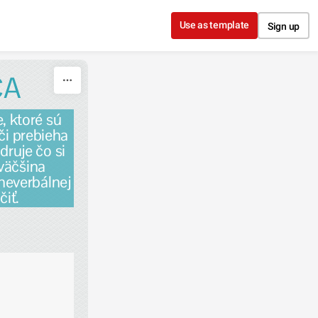
Use as template
Sign up
CA
, ktoré sú
či prebieha
druje čo si
 väčšina
neverbálnej
iť.