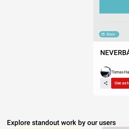
Share
NEVERB
Tomas Ha
Use as 
Explore standout work by our users