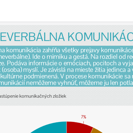
Skip to content
EVERBÁLNA KOMUNIKÁ
a komunikácia zahŕňa všetky prejavy komunikáce
neverbálne). Ide o mimiku a gestá. Na rozdiel od re
ze. Podáva informácie o emóciach, pocitoch a vyja
 (osoba) myslí. Je závislá na mieste žitia jedinca a
e kultúrne podmienená. V procese komunikácie sa 
munikácií nemôžeme vyhnúť, môžeme ju len potlač
astúpenie komunikačných zložiek
7%