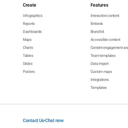
Create
Features
Infographics
Interactive content
Reports
Embeds
Dashboards
Brand kit
Maps
Accessible content
Charts
Content engagement ana
Tables
Team templates
Slides
Data import
Posters
Custom maps
Integrations
Templates
Contact Us
Chat now
•