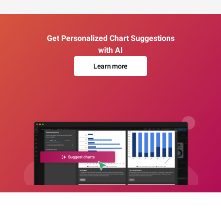
Get Personalized Chart Suggestions
with AI
Learn more