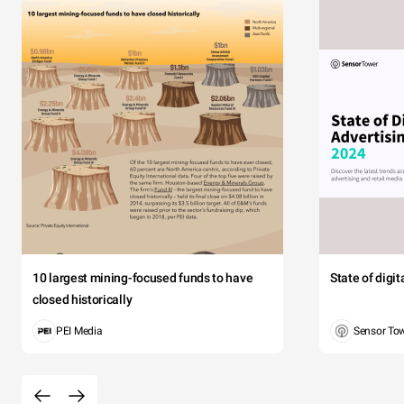
10 largest mining-focused funds to have
State of digi
closed historically
PEI Media
Sensor To