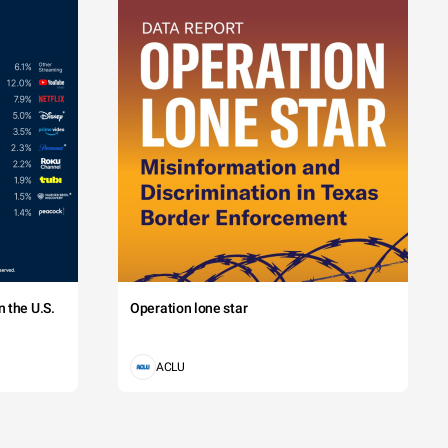
 the U.S.
Operation lone star
ACLU