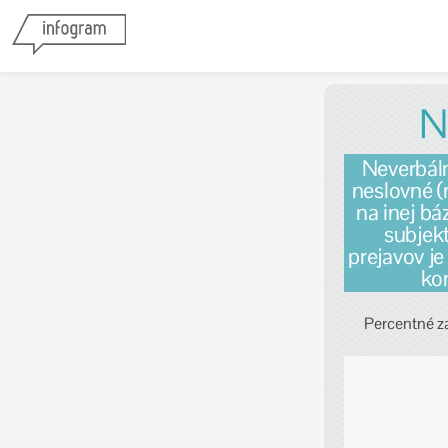
N
Neverbáln
neslovné (
na inej bá
subjekt
prejavov j
ko
Percentné z