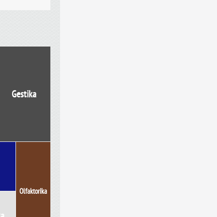
Gestika
Olfaktorika
ka