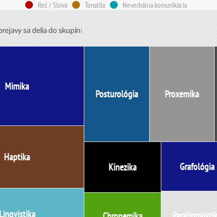
Reč / Slová
Tonalita
Neverbálna komunikácia
rejavy sa delia do skupín:
Mimika
Posturológia
Proxemika
Haptika
Grafológia
Kinezika
Lingvistika
Paralingvisti
Chronemika