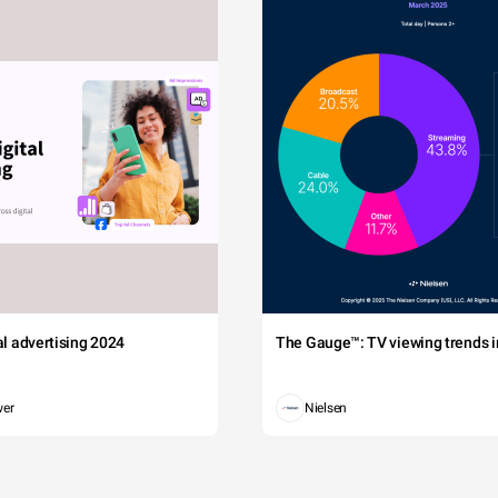
tal advertising 2024
The Gauge™: TV viewing trends in
wer
Nielsen