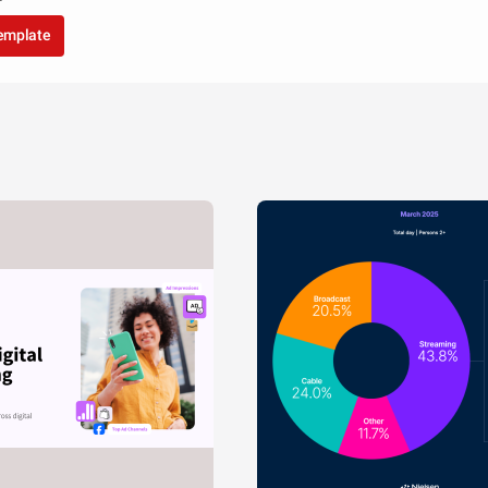
template