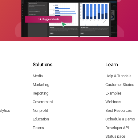
Solutions
Learn
Media
Help & Tutorials
Marketing
Customer Stories
Reporting
Examples
Government
Webinars
lytics
Nonprofit
Best Resources
Education
Schedule a Demo
Teams
Developer API
Status page