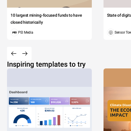
10 largest mining-focused funds to have
State of digi
closed historically
PEI Media
Sensor To
Inspiring templates to try