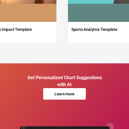
c Impact Template
Sports Analytics Template
Get Personalized Chart Suggestions
with AI
Learn more