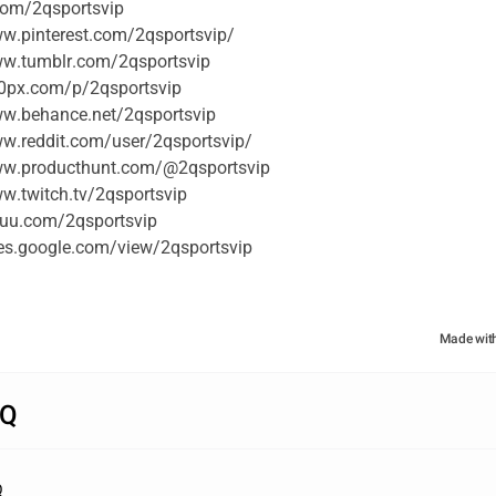
com/2qsportsvip
ww.pinterest.com/2qsportsvip/
ww.tumblr.com/2qsportsvip
00px.com/p/2qsportsvip
ww.behance.net/2qsportsvip
ww.reddit.com/user/2qsportsvip/
ww.producthunt.com/@2qsportsvip
w.twitch.tv/2qsportsvip
suu.com/2qsportsvip
tes.google.com/view/2qsportsvip
Made wit
2Q
Q