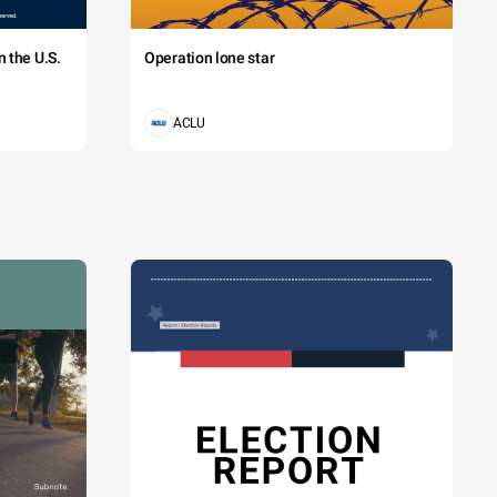
 the U.S.
Operation lone star
ACLU