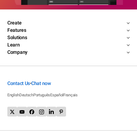
Create
Features
Solutions
Learn
Company
Contact Us
Chat now
•
English
Deutsch
Português
Español
Français