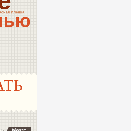
е
асная пленка
лью
АТЬ
ith