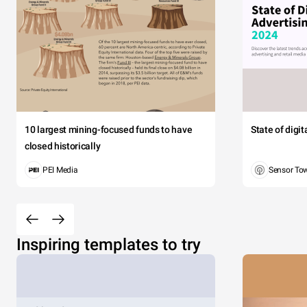
10 largest mining-focused funds to have
State of digi
closed historically
PEI Media
Sensor To
Inspiring templates to try