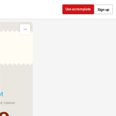
Use as template
Sign up
и
е свечи