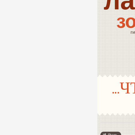
л
з
г
..