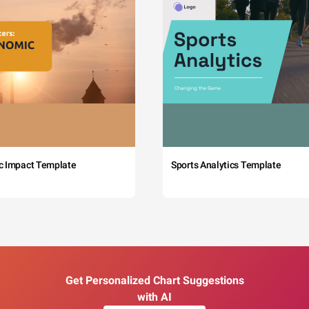
c Impact Template
Sports Analytics Template
Get Personalized Chart Suggestions
with AI