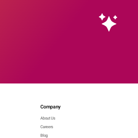
Company
About Us
Careers
Blog