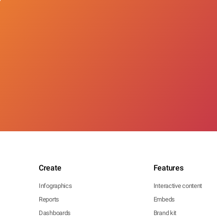
Create
Features
Infographics
Interactive content
Reports
Embeds
Dashboards
Brand kit