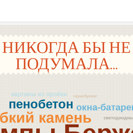
Skip to content
НИКОГДА БЫ НЕ
ПОДУМАЛА...
картины из пробки
скрапбукинг
пенобетон
окна-батаре
ибкий камень
светодиодны