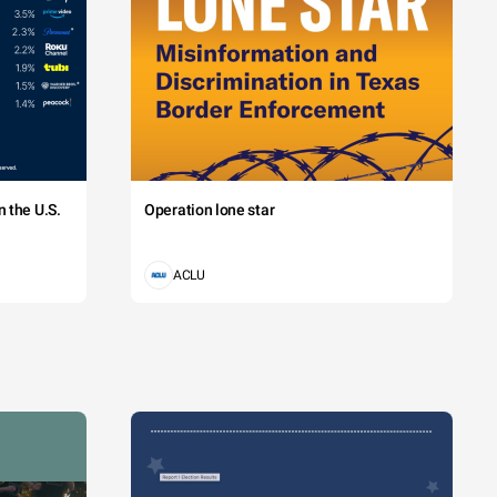
 the U.S.
Operation lone star
ACLU