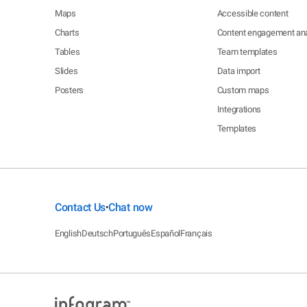
Maps
Accessible content
Charts
Content engagement ana
Tables
Team templates
Slides
Data import
Posters
Custom maps
Integrations
Templates
Contact Us
Chat now
•
English
Deutsch
Português
Español
Français