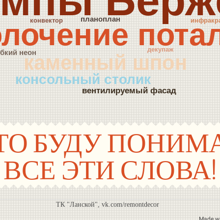
ампы Берж
планоплан
конвектор
инфракр
олочение пота
декупаж
ибкий неон
каменный шпон
консольный столик
вентилируемый фасад
.ЧТО БУДУ ПОНИМ
ВСЕ ЭТИ СЛОВА!
ТК "Ланской", vk.com/remontdecor
Made w