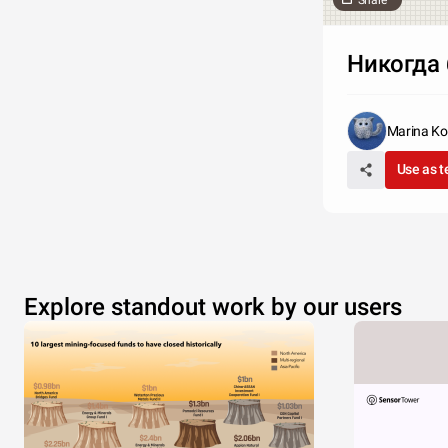
Share
Никогда 
Marina Ko
Use as 
Explore standout work by our users