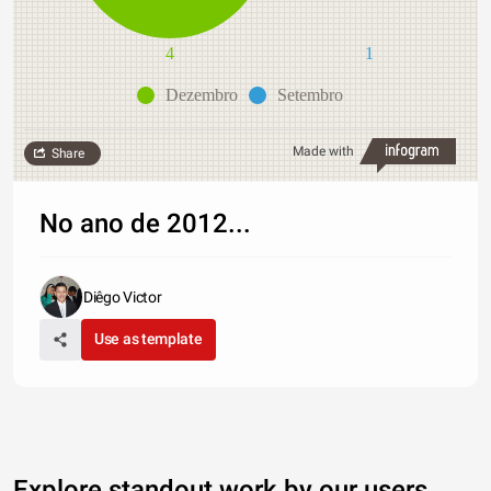
4
1
Dezembro
Setembro
Made with
Share
No ano de 2012...
Diêgo Victor
Use as template
Explore standout work by our users