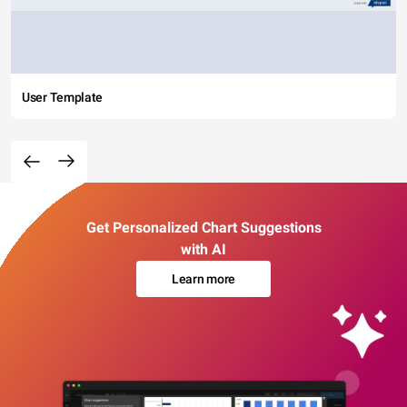
User Template
Get Personalized Chart Suggestions
with AI
Learn more