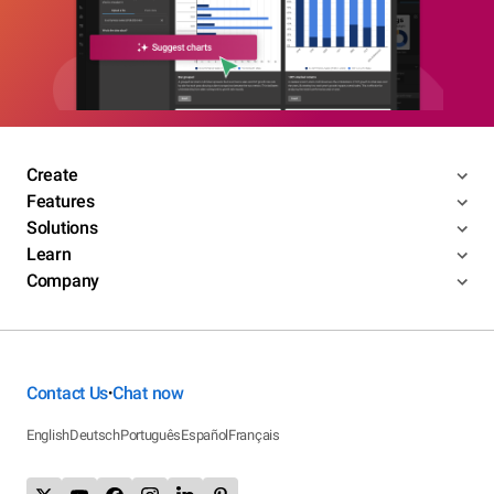
Create
Features
Solutions
Learn
Company
Contact Us
Chat now
•
English
Deutsch
Português
Español
Français