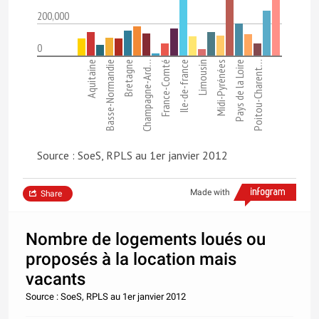
200,000
0
Aquitaine
Basse-Normandie
Bretagne
Champagne-Ard…
France-Comté
Ile-de-france
Limousin
Midi-Pyrénées
Pays de la Loire
Poitou-Charent…
Source : SoeS, RPLS au 1er janvier 2012
Made with
Share
Nombre de logements loués ou
proposés à la location mais
vacants
Source : SoeS, RPLS au 1er janvier 2012