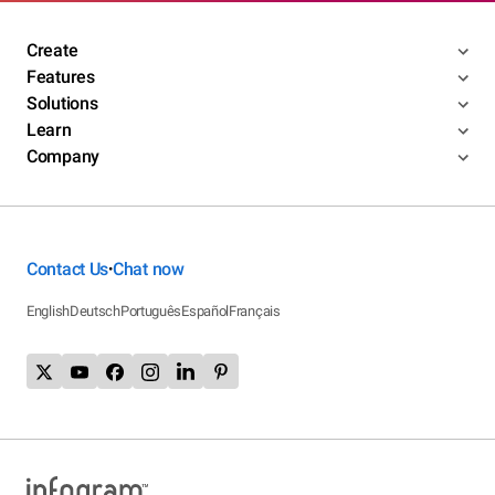
Create
Features
Solutions
Learn
Company
Contact Us
Chat now
•
English
Deutsch
Português
Español
Français