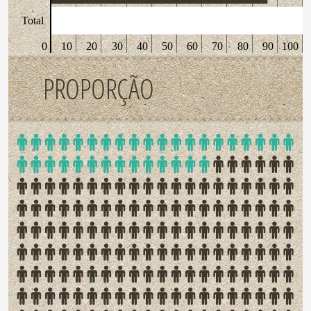
Total
0
10
20
30
40
50
60
70
80
90
100
PROPORÇÃO