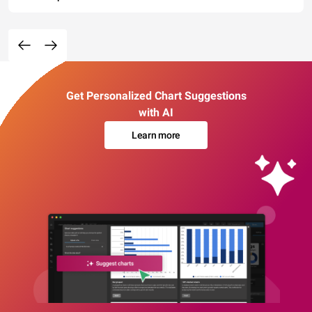
Get Personalized Chart Suggestions
with AI
Learn more