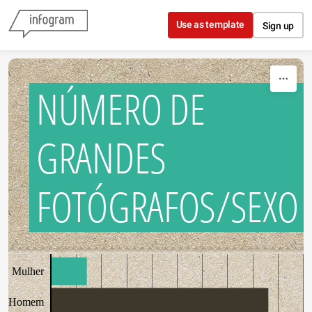
Skip to content
Use as template
Sign up
NÚMERO DE
GRANDES
FOTÓGRAFOS/SEXO
Mulher
Homem