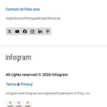
Contact Us
Chat now
•
English
Deutsch
Português
Español
Français
All rights reserved © 2026 Infogram
Terms
&
Privacy
Infogram and Infogr.am are registered trademarks of Prezi, Inc.