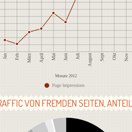
April
Juli
Okt
Sept
Juni
Mai
August
Jan
März
Feb
Nov
Monate 2012
Page Impressions
RAFFIC VON FREMDEN SEITEN, ANTEIL