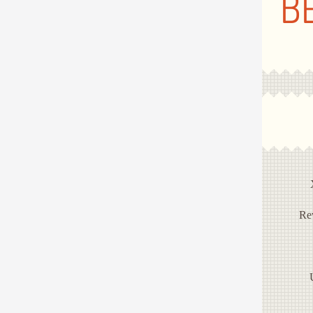
B
Rev