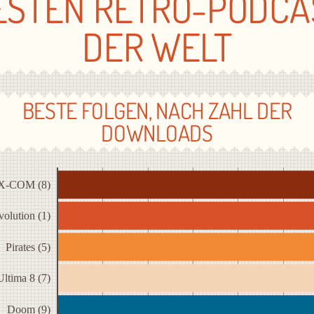
ESTEN RETRO-PODCA
DER WELT
BESTE FOLGEN, NACH ZAHL DER
DOWNLOADS
X-COM (8)
olution (1)
Pirates (5)
Ultima 8 (7)
Doom (9)