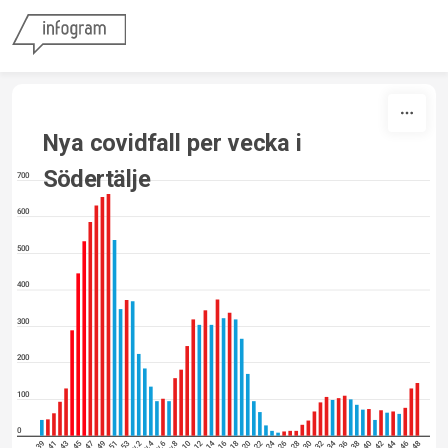
Skip to content
Nya covidfall per vecka i 
Södertälje
700
600
500
400
300
200
100
0
v.4
v.14
v. 24
v.34
v.44
v. 39
v.41
v.43
v.45
v.47
v.49
v.51
v.53
v.2
v.6
v.8
v. 10
v. 12
v.16
v. 18
v.20
v.22
v. 26
v. 28
v.30
v.32
v.36
v.38
v.40
v.42
v.46
v.48