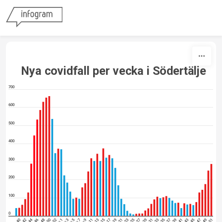
Skip to content
Nya covidfall per vecka i Södertälje
700
600
500
400
300
200
100
0
v.44
v.40
v. 42
v.46
v.48
v.50
v.52
v.1
v.3
v.5
v.7
v.9
v. 11
v.13
v. 15
v.17
v.19
v.21
v.23
v. 25
v. 27
v.29
v.31
v.33
v.35
v.37
v.39
v.41
v.43
v.45
v.47
v.49
v.51