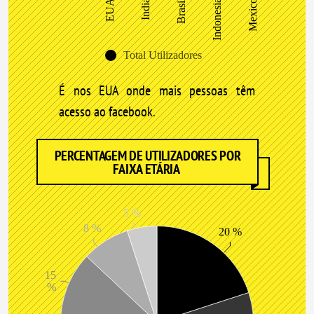
Brasil
EUA
India
Indonesia
Mexico
Total Utilizadores
É nos EUA onde mais pessoas têm
acesso ao facebook.
PERCENTAGEM DE UTILIZADORES POR
FAIXA ETÁRIA
5 %
8 %
20 %
15
%