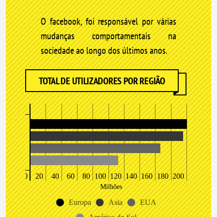
O facebook, foi responsável por várias
mudanças comportamentais na
sociedade ao longo dos últimos anos.
TOTAL DE UTILIZADORES POR REGIÃO
0
20
40
60
80
100
120
140
160
180
200
Milhões
Europa
Asia
EUA