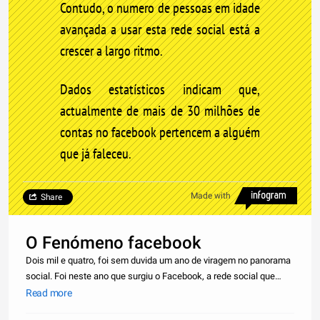
Contudo, o numero de pessoas em idade
avançada a usar esta rede social está a
crescer a largo ritmo.
Dados estatísticos indicam que,
actualmente de mais de 30 milhões de
contas no facebook pertencem a alguém
que já faleceu.
Made with
Share
O Fenómeno facebook
Dois mil e quatro, foi sem duvida um ano de viragem no panorama
social. Foi neste ano que surgiu o Facebook, a rede social que
mudou radicalmente a Internet e o seu usuário. Hoje, com mais de
Read more
mil milhões de utilizadores activos, o facebook é a maior e mai