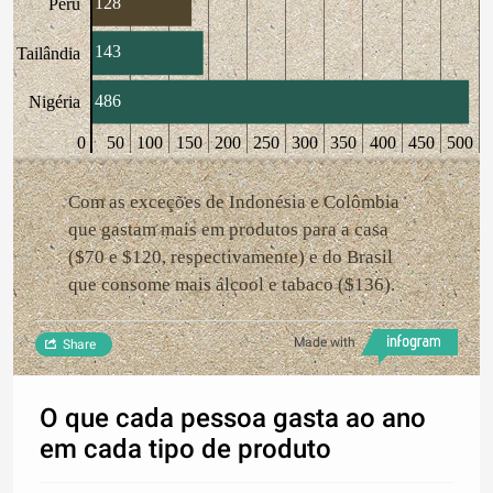
128
Peru
143
Tailândia
486
Nigéria
0
50
100
150
200
250
300
350
400
450
500
Com as exceções de Indonésia e Colômbia
que gastam mais em produtos para a casa
($70 e $120, respectivamente) e do Brasil
que consome mais álcool e tabaco ($136).
Made with
Share
O que cada pessoa gasta ao ano
em cada tipo de produto