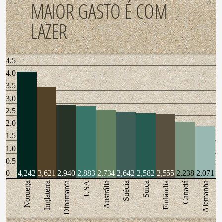
MAIOR GASTO É COM
LAZER
4.5
4.0
3.5
3.0
2.5
2.0
1.5
1.0
0.5
0
4,242
3,621
2,940
2,883
2,734
2,642
2,582
2,555
2,238
2,071
Noruega
Inglaterra
Dinamarca
USA
Austrália
Suécia
Suíça
Finlândia
Canadá
Alemanha