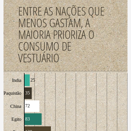
ENTRE AS NAÇÕES QUE
MENOS GASTAM, A
MAIORIA PRIORIZA O
CONSUMO DE
VESTUÁRIO
25
India
35
Paquistão
72
China
83
Egito