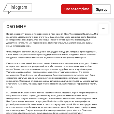
Skip to content
Use as template
Sign up
ОБО МНЕ
Привет, меня зовут Оксана, и я продаю книги онлайн на сайте 
https://bookssecondlife.com.ua/
. Мне 
нравится продавать книги, так как я читатель. Существует так много вариантов книг и форматов, 
из которых можно выбирать. Мой "список для чтения" постоянно растет, и каждый день я 
добавляю в него то, что мне порекомендовали или прочитали, услышала мнение, или вышел 
новый интересный роман.
Чтобы побудить вас читать больше, у меня есть ряд рекомендаций, которыми я руководствуюсь. 
Как человек, который постоянно пропагандирует важность чтения, я надеюсь, что эти принципы 
побудят вас читать или начинать читать еще несколько книг каждый год или квартал.
Книги - это источник знаний. Книги - это знания. И книги можно использовать для отдыха. Если вы 
не верите ни в одно из этих утверждений, ни в оба, то вам не стоит читать много или вообще 
ничего. Чтение книг - это возможность получать знания в удобном месте и в удобное время. 
Учиться на чужих ошибках - прекрасная возможность отточить свои навыки. Это просто 
возможность. Хватайтесь за нее обеими руками. Существует огромное количество книг. Вы не 
сможете прочитать их все, но есть книги, которые необходимо прочитать или которые 
выделяются. С помощью списков, рекомендаций или рецензий других людей вы можете найти их 
и прочитать именно то, что хорошо работает, приносит пользу или позволяет эффективно тратить 
время.
Вы можете купить книги онлайн всего за несколько кликов. Просто выберите понравившуюся вам 
книгу и оформите заказ. Курьер доставит книгу в ваш дом в течение нескольких часов. 
Преимущества покупки этих книг очевидны - это сэкономит время и силы на поиск нужной книги. 
Приобрести книгу в интернете - это разумно! BooksSecondLife предлагает вам приобрести 
разнообразные книги. Вы также можете сделать покупку с доставкой. Мы можем предоставить 
не только книги из нашей коллекции, но и специальные издания. Каждая книга, приобретенная у 
нас, стоит недорого. Покупка книг через Интернет чрезвычайно проста и быстра. Теперь вы 
можете приобрести несколько экземпляров онлайн через наш интернет-магазин!