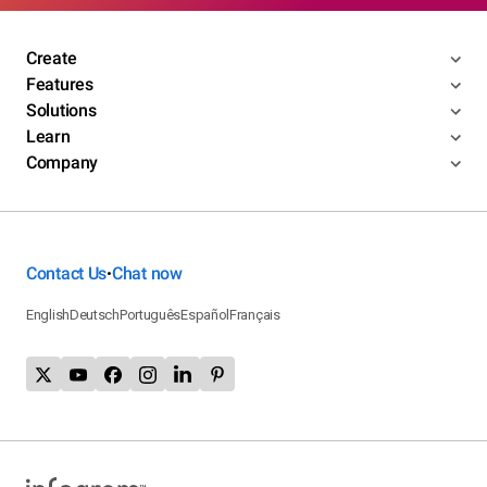
Create
Features
Solutions
Learn
Company
Contact Us
Chat now
•
English
Deutsch
Português
Español
Français