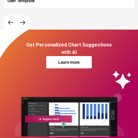
User Template
Get Personalized Chart Suggestions
with AI
Learn more