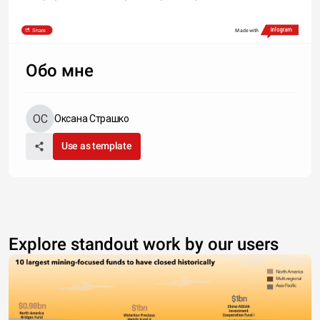
Share
Made with
Обо мне
Оксана Страшко
Use as template
Explore standout work by our users