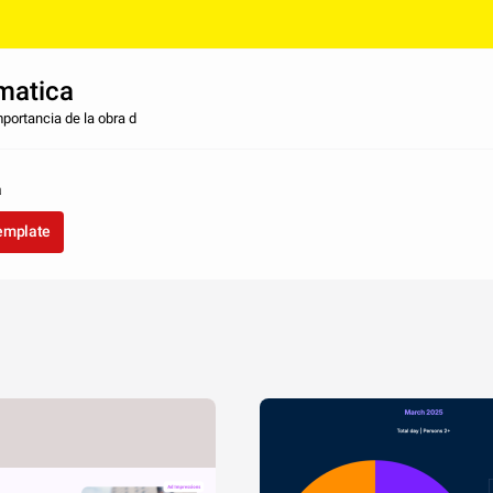
matica
portancia de la obra d
a
template