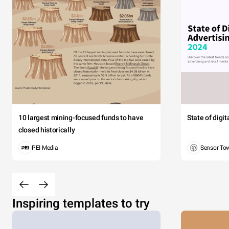
10 largest mining-focused funds to have
State of digi
closed historically
PEI Media
Sensor To
Inspiring templates to try