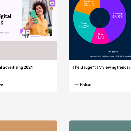
tal advertising 2024
The Gauge™: TV viewing trends in
wer
Nielsen