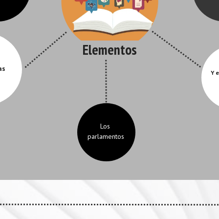
Elementos
as
Y e
Los 
parlamentos