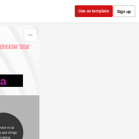
Use as template
Sign up
EDUCATIVA "JOSUE"
na
ector es la 
 que dirige 
historia.