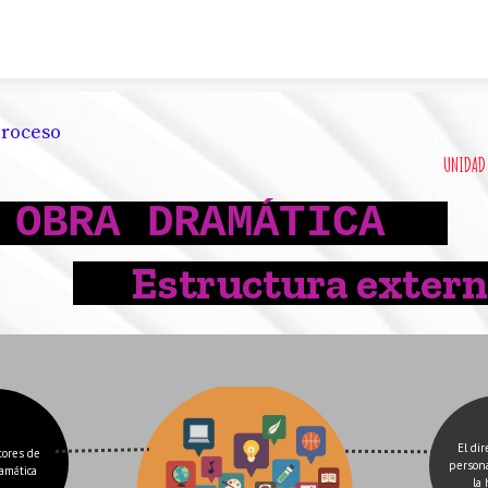
Skip to content
proceso
UNIDAD 
OBRA DRAMÁTICA
Estructura exter
El dir
tores de 
persona
ramática
la 