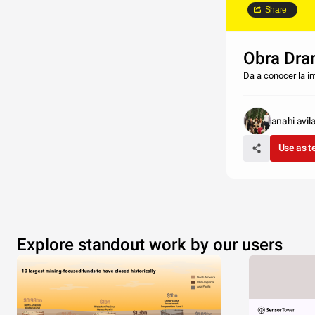
Share
Obra Dra
Da a conocer la im
anahi avil
Use as 
Explore standout work by our users