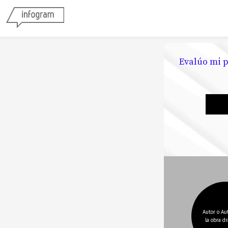
Evalúo mi 
Autor o Au
la obra d