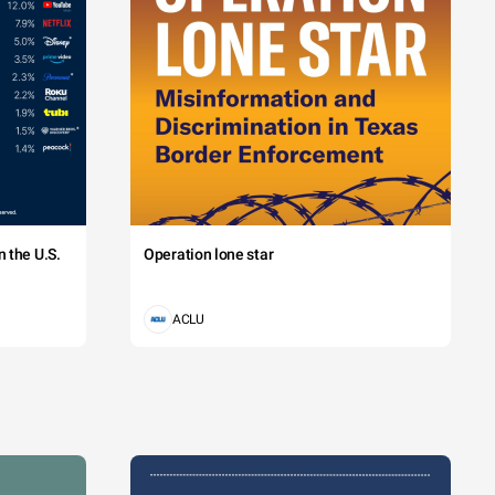
 the U.S.
Operation lone star
ACLU