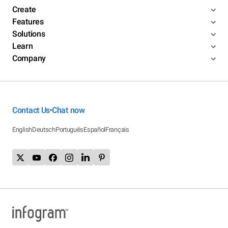
Create
Features
Solutions
Learn
Company
Contact Us
Chat now
•
English
Deutsch
Português
Español
Français