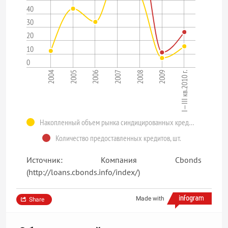
40
30
20
10
0
I—III кв.2010 г.
2006
2009
2005
2008
2004
2007
Накопленный объем рынка синдицированных кредитов, млрд $
Количество предоставленных кредитов, шт.
Источник: Компания Cbonds
(http://loans.cbonds.info/index/)
Made with
Share