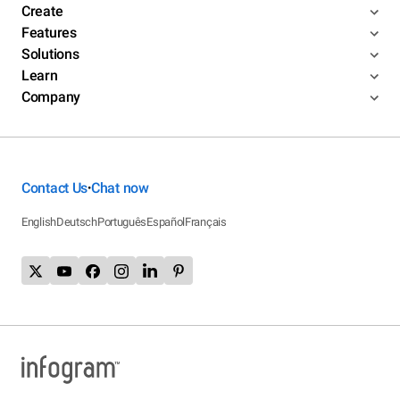
Create
Features
Solutions
Learn
Company
Contact Us
Chat now
•
English
Deutsch
Português
Español
Français