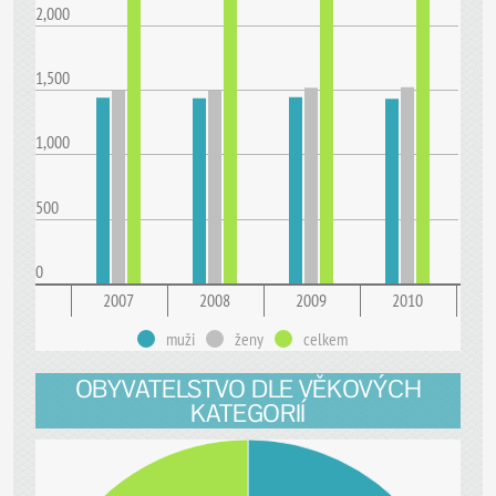
2,000
1,500
1,000
500
0
2007
2008
2009
2010
muži
ženy
celkem
OBYVATELSTVO DLE VĚKOVÝCH
KATEGORIÍ