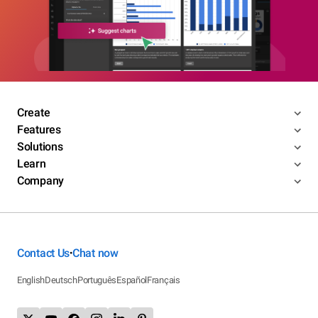
Create
Features
Solutions
Learn
Company
Contact Us
Chat now
•
English
Deutsch
Português
Español
Français