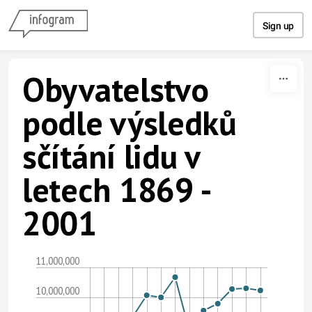
Skip to content
Sign up
Obyvatelstvo
podle výsledků
sčítání lidu v
letech 1869 -
2001
11,000,000
10,000,000