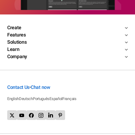
Create
Features
Solutions
Learn
Company
Contact Us
Chat now
•
English
Deutsch
Português
Español
Français