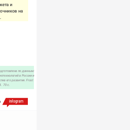
ета и 
очников на 
  
дготовлена по данным: 
отехнологий в России и 
тив его развития. Frost 
.  70 с.
h