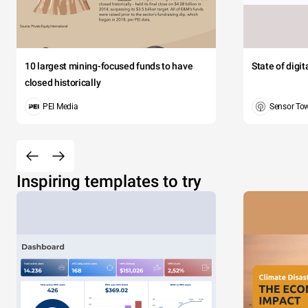
10 largest mining-focused funds to have
State of digi
closed historically
PEI Media
Sensor To
Inspiring templates to try