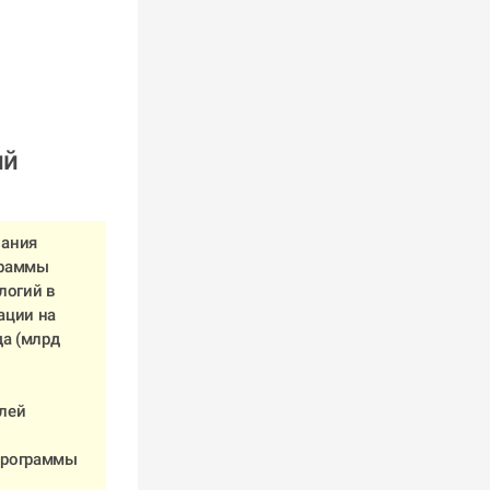
й 
ания 
раммы 
огий в 
ции на 
а (млрд 
лей 
рограммы 