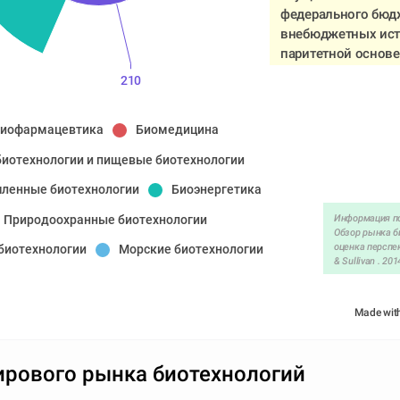
федерального бюдж
внебюджетных ист
паритетной основе.
210
иофармацевтика
Биомедицина
биотехнологии и пищевые биотехнологии
ленные биотехнологии
Биоэнергетика
Природоохранные биотехнологии
Информация по
Обзор рынка би
оценка перспек
биотехнологии
Морские биотехнологии
& Sullivan . 2014
Made wit
ирового рынка биотехнологий