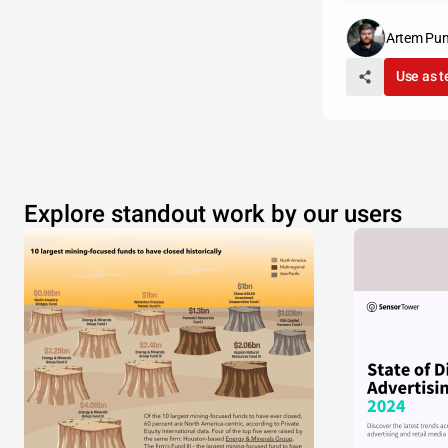
Artem Pun
Use as 
Explore standout work by our users