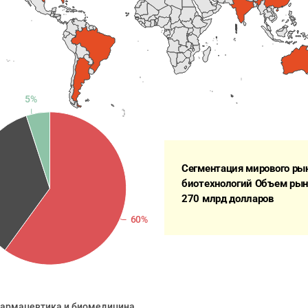
5%
Сегментация мирового рын
биотехнологий Объем рынка
270 млрд долларов 
60%
армацевтика и биомедицина