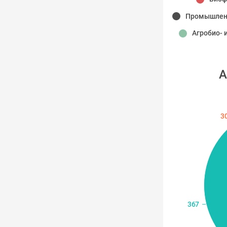
Агробио- 
А
3
367