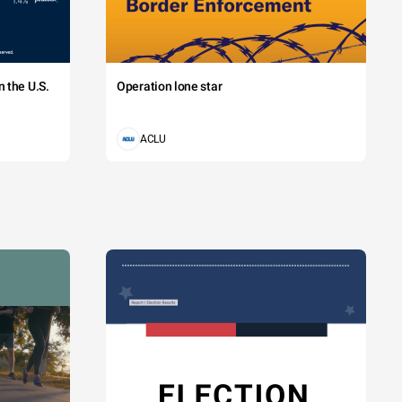
 the U.S.
Operation lone star
ACLU