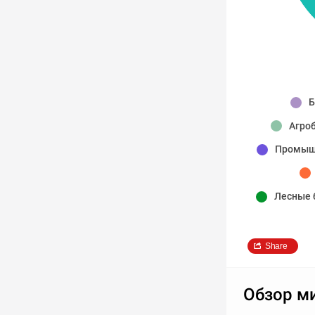
Б
Агро
Промыш
Лесные 
Share
Обзор м