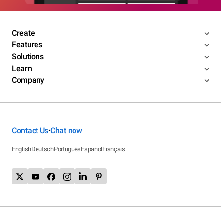
Create
Features
Solutions
Learn
Company
Contact Us
Chat now
•
English
Deutsch
Português
Español
Français