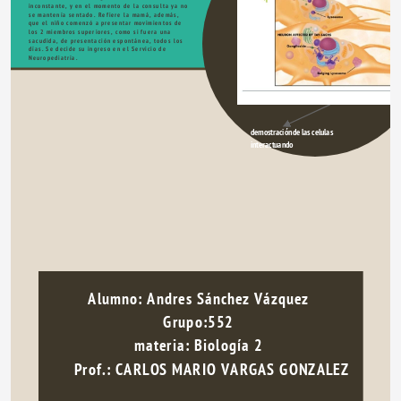
inconstante, y en el momento de la consulta ya no 
se mantenía sentado. Refiere la mamá, además, 
que el niño comenzó a presentar movimientos de 
los 2 miembros superiores, como si fuera una 
sacudida, de presentación espontánea, todos los 
días. Se decide su ingreso en el Servicio de 
Neuropediatría.
demostración de las celulas 
interactuando
Alumno: Andres Sánchez Vázquez
Grupo:552
materia: Biología 2
        Prof.: CARLOS MARIO VARGAS GONZALEZ