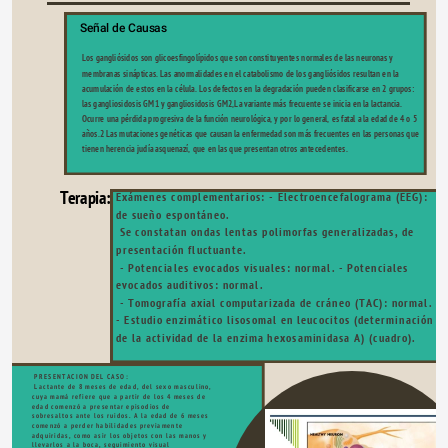
Señal de Causas
Los gangliósidos son glicoesfingolípidos que son constituyentes normales de las neuronas y 
membranas sinápticas. Las anormalidades en el catabolismo de los gangliósidos resultan en la 
acumulación de estos en la célula. Los defectos en la degradación pueden clasificarse en 2 grupos: 
las gangliosidosis GM1 y gangliosidosis GM2,La variante más frecuente se inicia en la lactancia. 
Ocurre una pérdida progresiva de la función neurológica, y por lo general, es fatal a la edad de 4 o 5 
años.2 Las mutaciones genéticas que causan la enfermedad son más frecuentes en las personas que 
tienen herencia judía asquenazí, que en las que presentan otros antecedentes.
Terapia:
Exámenes complementarios: - Electroencefalograma (EEG): 
de sueño espontáneo.
 Se constatan ondas lentas polimorfas generalizadas, de 
presentación fluctuante.
 - Potenciales evocados visuales: normal. - Potenciales 
evocados auditivos: normal.
 - Tomografía axial computarizada de cráneo (TAC): normal.  
- Estudio enzimático lisosomal en leucocitos (determinación 
de la actividad de la enzima hexosaminidasa A) (cuadro).
 PRESENTACION DEL CASO:
 Lactante de 8 meses de edad, del sexo masculino, 
cuya mamá refiere que a partir de los 4 meses de 
edad comenzó a presentar episodios de 
sobresaltos ante los ruidos. A la edad de 6 meses 
comenzó a perder habilidades previamente 
adquiridas, como asir los objetos con las manos y 
llevarlos a la boca, seguimiento visual 