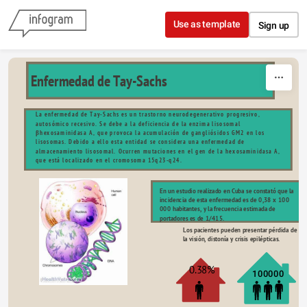
Skip to content
Use as template
Sign up
Enfermedad de Tay-Sachs
La enfermedad de Tay-Sachs es un trastorno neurodegenerativo progresivo, 
autosómico recesivo. Se debe a la deficiencia de la enzima lisosomal 
βhexosaminidasa A, que provoca la acumulación de gangliósidos GM2 en los 
lisosomas. Debido a ello esta entidad se considera una enfermedad de 
almacenamiento lisosomal. Ocurren mutaciones en el gen de la hexosaminidasa A, 
que está localizado en el cromosoma 15q23-q24.
En un estudio realizado en Cuba se constató que la 
incidencia de esta enfermedad es de 0,38 x 100 
000 habitantes, y la frecuencia estimada de 
portadores es de 1/415.
Los pacientes pueden presentar pérdida de 
la visión, distonía y crisis epilépticas.
0.38%
100000 