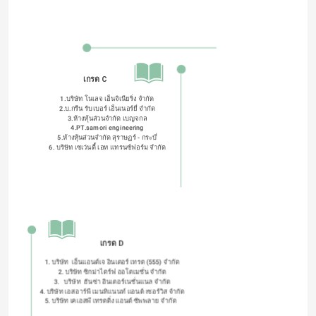
เกรด C
1.บริษัท โนเลจ เอ็นจิเนียริ่ง จำกัด
2.บ.กรีน รับเบอร์ เอ็นเนอร์ยี่ จำกัด
3.ห้างหุ้นส่วนจำกัด เบญจกล
4.PT.samori engineering
5.ห้างหุ้นส่วนจำกัด สุราษฏร์ - กระบี่
6. บริษัท เซเว่นตี้ เอท แทรนซ์ฟอร์ม จำกัด
เกรด D
1. บริษัท  เอ็นแอนด์เจ อินเตอร์ เทรด (555) จํากัด
2. บริษัท ซิกม่าไดร์ฟ ออโตเมชั่น จำกัด
3.   บริษัท  ฮันซ่า อินเตอร์เนชั่นแนล จำกัด
4. บริษัท เอสอาร์พี เมนทิแนนท์ แอนด์ เซอร์วิส จำกัด
5. บริษัท เคเอสพี เทรดดิ่ง แอนด์ ซัพพลาย จำกัด  