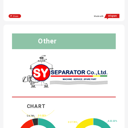
Share
Made with
Other 
CHART
D 0.00%
C 4.74%
A 22.22%
D 27.78%