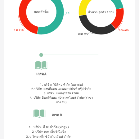
ยอดสั่งซื้อ
จำนวนลูกค้า / ราย
A 53.05%
B 42.21%
B 16.67%
C 33.33%
เกรด A
 1.  บริษัท  วีนิไทย จํากัด (มหาชน)
2. บริษัท  แฮนดี้แมน เดเวลลอปเม้นท์ กรุ๊ป จำกัด
3. บริษัท  แนททูร่าวัน จำกัด
4.  บริษัท อินกริดิออน  (ประเทศไทย) จำกัด (สาขา
บางเลน)
เกรด B
1.   บริษัท  อี 85 จำกัด (ท่าตูม)
2. บริษัท เนพ เอ็นจิเนียริ่ง
3. บ.ไทยเฟล็กซ์อีควิปเม้นท์ จำกัด