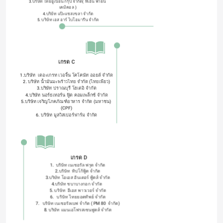
3.บริษัท ไทยยูเนี่ยน กรุ๊ป จำกัด( ทีเอ็น ฟายน์ 
เคมิคอล )
4.บริษัท แป๊ะแชสงขลา จำกัด
5. บริษัท เอส อาร์ ไบโอมารีน จำกัด
6. บริษัท สามร้อยยอด จํากัด
เกรด C
1.บริษัท  เดอะเกรท เวอจิ้น โคโคนัท ออยล์ จำกัด
2. บริษัท น้ำมันมะพร้าวไทย จํากัด (ไทยเพียว)
3.บริษัท ปราณบุรี โฮเตอิ จํากัด
4.บริษัท นอร์ธเทอร์น ฟู้ด คอมเพล็กซ์ จำกัด
5.บริษัท เจริญโภคภัณฑ์อาหาร จํากัด (มหาชน) 
(CPF)
6. บริษัท มูลวิสเปอร์ฟาร์ม จำกัด
เกรด D
1.  บริษัท เนเชอรัล ฟรุต จํากัด
2.บริษัท  ทิปโก้ฟู้ด จํากัด
3.บริษัท โอเอส อินเตอร์ ฟู้ดส์ จำกัด
4.บริษัท ชบาบางกอก จำกัด  
5. บริษัท  อีเอส พาวเวอร์ จำกัด
6.   บริษัท ไทยยอดทิพย์ จํากัด
7.   บริษัท เนเชอรัลเบฟ จํากัด ( PM 80  จำกัด)
8. บริษัท แมนเอโฟรสเซนฟูดส์ จํากัด