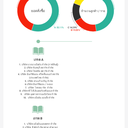
ยอดสั่งซื้อ
จำนวนลูกค้า / ราย
A 55.11%
C 14.29%
B 19.05%
เกรด A
1. บริษัท บางนาแป้งมัน จำกัด (กาฬสินธุ์)
2. บริษัท จันทบุรี สตาร์ช จํากัด
3. บริษัท โชคชัย สตาร์ช จํากัด
4. บริษัท อินกริดิออน สวีทเท็นเนอร์ สตาร์ช 
(ประเทศไทย จำกัด)
5. บริษัท สระแก้วเจริญ จํากัด
6.บริษัท อินกริดิออน / ระยอง
7.  บริษัท  โพรสมาร์ท  จำกัด
8. บริษัท พี.วี.ดี.อินเตอร์เนชั่นแนล จํากัด
9.   บริษัท อุตสาหกรรมแป้งไทย จํากัด
10.   บริษัท แป้งมัน เม่งเส็ง จํากัด
เกรด B
1.  บริษัท แป้งมันแสงเพชร จํากัด
2 .บริษัท  อี 85 จำกัด (ศาลาลำดวน)