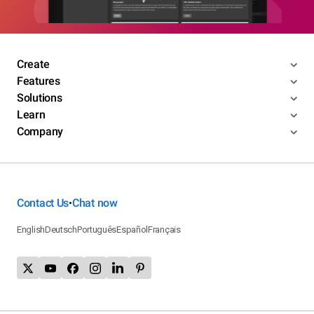
Create
Features
Solutions
Learn
Company
Contact Us
Chat now
•
English
Deutsch
Português
Español
Français