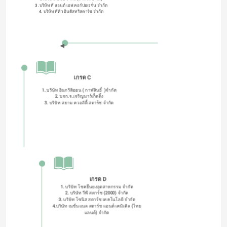
3 .บริษัท ที แอนด์ เอฟ คอร์ปอเรชั่น จำกัด
4. บริษัท ทีคิว อินดีสทรีสตาร์ช จำกัด
เกรด C
1. บริษัท อินกริดิออน ( กาฬสินธิ์  )จำกัด
2. บจก.จ.เจริญมาร์เก็ตติ้ง
3. บริษัท สยาม ควอลิตี้ สตาร์ช จำกัด
เกรด D
1. บริษัท โชคยืนยงอุตสาหกรรม จำกัด
2. บริษัท วีพี สตาร์ช (2000) จำกัด
3. บริษัท โซนิส สตาร์ช เทคโนโลยี จํากัด
4.บริษัท เนชั่นแนล สตาร์ช แอนด์ เคมิเคิล (ไทย
แลนด์) จำกัด