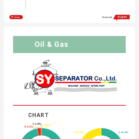
Share
Made with
Oil & Gas 
CHART 
C 0.28%
D 0.00%
B 2.62%
D 33.33%
A 44.44%