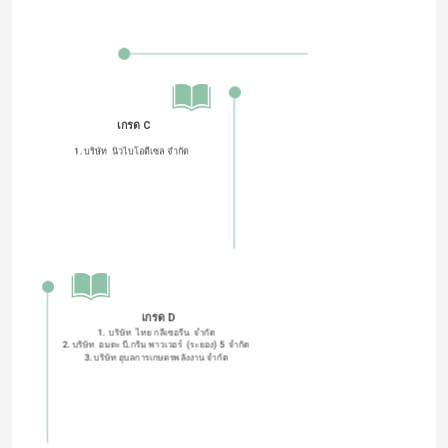
เกรด C
1. บริษัท  นิวไบโอดีเซล จำกัด
เกรด D
1.  บริษัท  ไทย กลีเซอรีน  จำกัด
2. บริษัท  อมตะ บี.กริม พาวเวอร์  (ระยอง) 5  จํากัด
3. บริษัท อุบลการเกษตรพลังงาน จำกัด