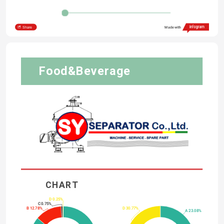
Share
Made with
Food&Beverage
CHART 
D 0.25%
C 0.75%
B 12.78%
D 30.77%
A 23.08%