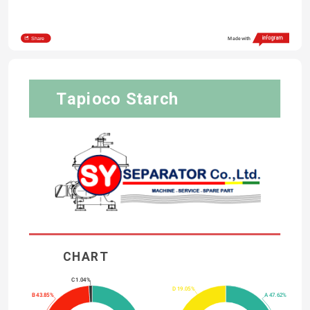
Share
Made with
Tapioco Starch
CHART 
C 1.04%
D 19.05%
B 43.85%
A 47.62%