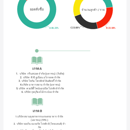
ยอดสั่งซื้อ
จำนวนลูกค้า / ราย
C 23.08%
B 23.08%
A 86.23%
เกรด A
1.   บริษัท  กรีนสปอต จำกัด (มหาชน)  (รังสิต)
2.  บริษัท  ที.ซี.ยูเนี่ยน อโกรเทค จำกัด
3.  บริษัท ไพร์ม โพรดักส์ อินดัสตรี้ จำกัด 
4.บริษัท อาหารสยาม จํากัด (มหาชน)
5. บริษัท  ควอลิตี้ ไพน์แอปเปิล โปรดักส์ จํากัด
6. บริษัท กุยบุรีผลไม้กระป๋อง จํากัด
เกรด B
1.บริษัท สยามอุตสาหกรรมเกษตรอาหาร จํากัด 
(มหาชน) (TPC.)
2.  บริษัท จอยวิน เนเจอรัล โปรดักส์ (ไทยแลนด์) จํา
กัด