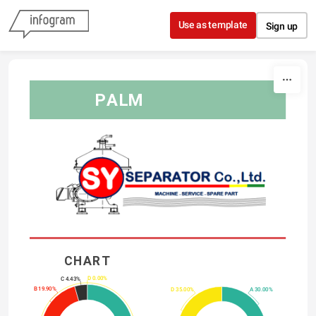
Skip to content
Use as template
Sign up
PALM
CHART 
D 0.00%
C 4.43%
B 19.90%
D 35.00%
A 30.00%