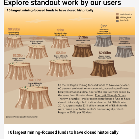
Explore standout work by our users
10 largest mining-focused funds to have closed historically