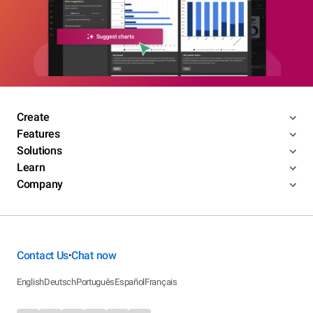
Create
Features
Solutions
Learn
Company
Contact Us
Chat now
•
English
Deutsch
Português
Español
Français