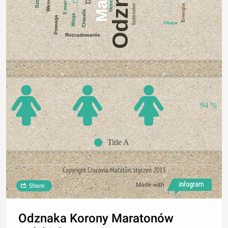
Odznaka
Honor
Wpływ
Energia
Splendor
Chwała
Waga
Powaga
Ubaw
Zaszczyt
Rozradowanie
94 %
Title A
Copyright Cracovia Maraton, styczeń 2013
Made with
Share
Odznaka Korony Maratonów