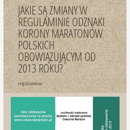
JAKIE SĄ ZMIANY W
REGULAMINIE ODZNAKI
KORONY MARATONÓW
POLSKICH
OBOWIĄZUJĄCYM OD
2013 ROKU?
regulaminu: