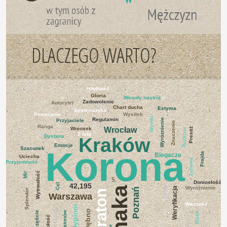
DLACZEGO WARTO?
Istotność
Gloria
Wesoły nastrój
Zadowolenie
Autorytet
Chart ducha
Estyma
Systematyka
Poważanie
Wysiłek
Wyniki
Regulamin
Wyróznienie
Przyjaciele
Znaczenie
Ranga
Wniosek
Wrocław
Prestiż
Rozkosz
2 lata
Dystans
Kraków
Emocje
Korona
Szacunek
Frajda
Biegacze
Uciecha
Zabawa
Przyjemność
Wytrwałość
Mir
5
Doniosłość
Cel
42,195
Biegi
Wyróżnienie
Weryfikacja
Poznań
Splendor
Maraton
Warszawa
Ważność
Dyplom
Radość
Dębno
5 maratonów
Szczęście
Blask
Radość
Wesołość