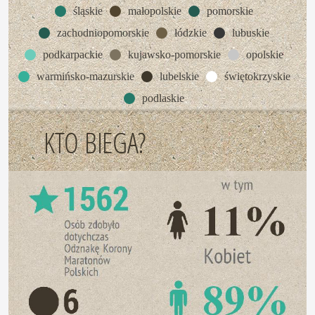
śląskie
małopolskie
pomorskie
zachodniopomorskie
łódzkie
lubuskie
podkarpackie
kujawsko-pomorskie
opolskie
warmińsko-mazurskie
lubelskie
świętokrzyskie
podlaskie
KTO BIEGA?