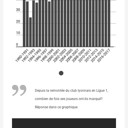
30
20
10
0
1990-1991
1992-1993
1994-1995
1996-1997
1998-1999
2000-2001
2002-2003
2004-2005
2006-2007
2008-2009
2010-2011
2012-2013
2014-2015
2016-2017
Depuis la remontée du club lyonnais en Ligue 1,
combien de fois ses joueurs ont-ils marqué?
Réponse dans ce graphique.