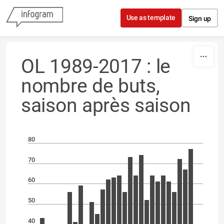
Skip to content
Use as template
Sign up
OL 1989-2017 : le
nombre de buts,
saison après saison
80
70
60
50
40