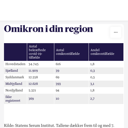
Skip to content
Omikron i din region
Antal
bekræftede
Antal
Andel
covid-19-
omikrontilfælde
omikrontilfælde
tilfælde
Hovedstaden
34.745
616
1,8
Sjælland
11.909
39
0,3
Syddanmark
12.558
69
0,5
Midtjylland
12.628
393
3,1
Nordjylland
5.321
94
1,8
Ikke
369
10
2,7
registreret
Kilde: Statens Serum Institut. Tallene dækker frem til og med 7.