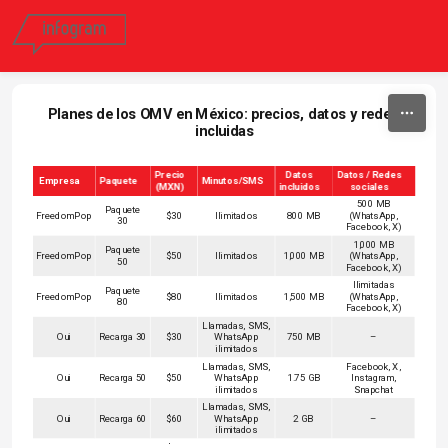
Skip to content
Planes de los OMV en México: precios, datos y redes 
incluidas
Precio
Datos
Datos / Redes
Empresa
Paquete
Minutos/SMS
(MXN)
incluidos
sociales
500 MB
Paquete
FreedomPop
$30
Ilimitados
800 MB
(WhatsApp,
30
Facebook, X)
1,000 MB
Paquete
FreedomPop
$50
Ilimitados
1,000 MB
(WhatsApp,
50
Facebook, X)
Ilimitadas
Paquete
FreedomPop
$80
Ilimitados
1,500 MB
(WhatsApp,
80
Facebook, X)
Llamadas, SMS,
Oui
Recarga 30
$30
WhatsApp
750 MB
–
ilimitados
Llamadas, SMS,
Facebook, X,
Oui
Recarga 50
$50
WhatsApp
1.75 GB
Instagram,
ilimitados
Snapchat
Llamadas, SMS,
Oui
Recarga 60
$60
WhatsApp
2 GB
–
ilimitados
Flash Mobile
300 MB
$50
–
300 MB
–