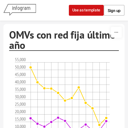
Skip to content
Use as template
Sign up
OMVs con red fija último
año
55,000
50,000
45,000
40,000
35,000
30,000
25,000
20,000
15,000
10,000