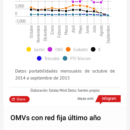
5,000
0
-5,000
Junio
Diciembre
Marzo
Septiembre
Octubre
Enero
Abril
Julio
Noviembre
Febrero
Mayo
Agosto
Jazztel
ONO
Euskaltel
R
Telecable
PTV Telecom
Datos portabilidades mensuales de octubre de
2014 a septiembre de 2015
Elaboración: Xataka Móvil Datos: fuentes propias
Made with
Share
OMVs con red fija último año