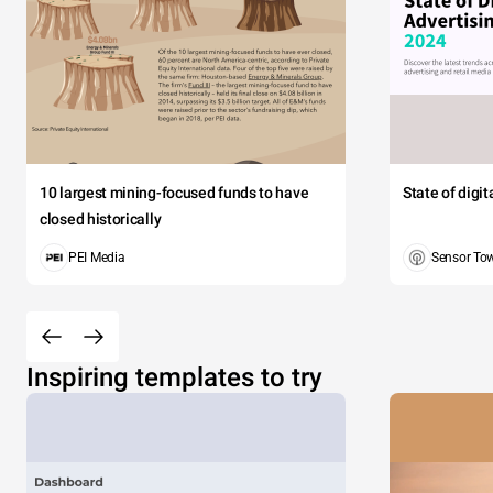
Ste
Vivamus 
pretium, m
tincidunt
10 largest mining-focused funds to have
State of digi
closed historically
PEI Media
Sensor To
Quisque m
Maecenas 
Quisque e
tellus eli
Inspiring templates to try
aliquet n
consectet