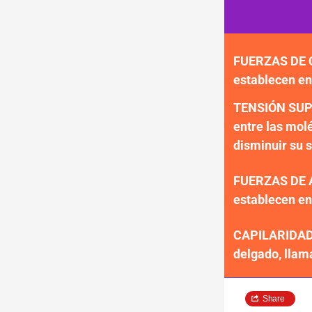
FUERZAS DE CO
80000000
establecen en
60000000
40000000
TENSIÓN SUPER
20000000
entre las molé
0
disminuir su s
FUERZAS DE AD
establecen en
lobortis l
quam id p
vestibulu
CAPILARIDAD: 
delgado, llama
Share