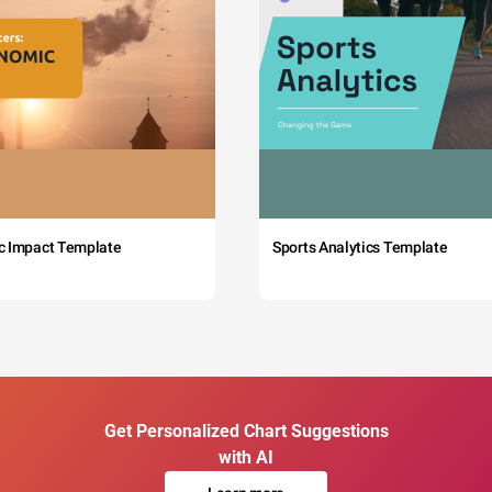
c Impact Template
Sports Analytics Template
Get Personalized Chart Suggestions
with AI