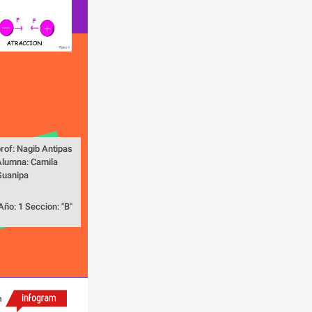
rof: Nagib Antipas      
lumna: Camila 
Guanipa
 Año: 1 Seccion: "B"
h