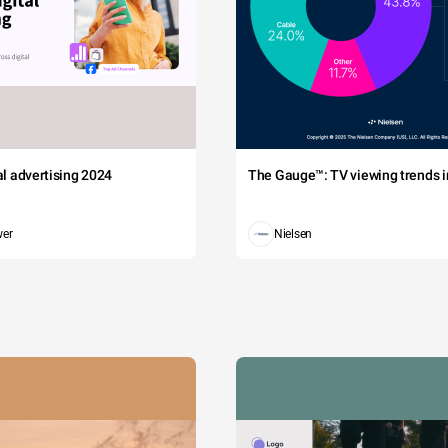
2012 Elections
p E
maximus, sem aliquet consequat 
auris tellus suscipit justo, et 
 urna nisl ac quam. 
tal advertising 2024
The Gauge™: TV viewing trends in
wer
Nielsen
alesuada sem id tempor facilisis. 
a nisl sed ex mattis ultricies. 
uismod aliquam sollicitudin. Fusce 
t, pharetra vitae pellentesque quis, 
on felis. Suspendisse fermentum 
ur dolor a pulvinar.