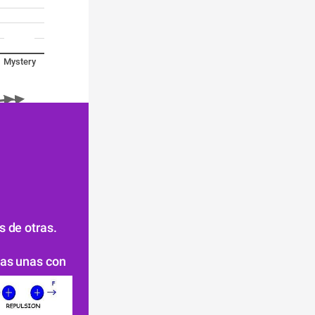
Mystery
2016
 de otras.
as unas con 