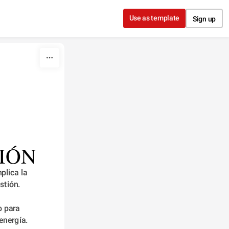
Use as template
Sign up
IÓN 
stión. 
 para 
energía.