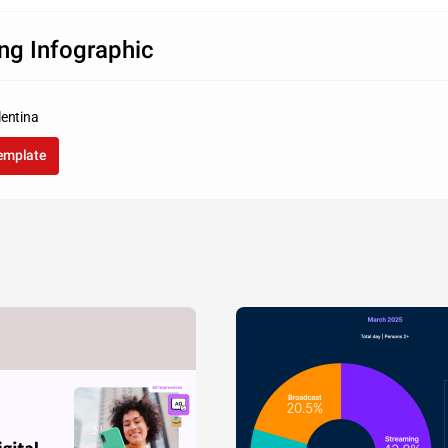
S
ng Infographic
Sit amet tincidunt. Interdum e
fames ac ante ipsum primis i
Vestibulum massa justo, rho
lentina
300000
template
150000
0
2013
2014
Fantasy
Drama
Party B 52.46%
43.30%
Party C 4.24%