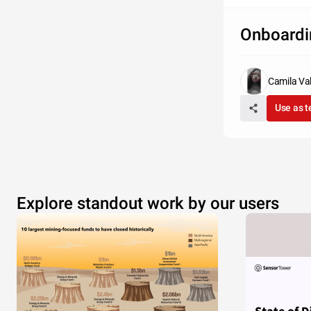
Onboardi
Camila Va
Use as 
Explore standout work by our users
Party A 