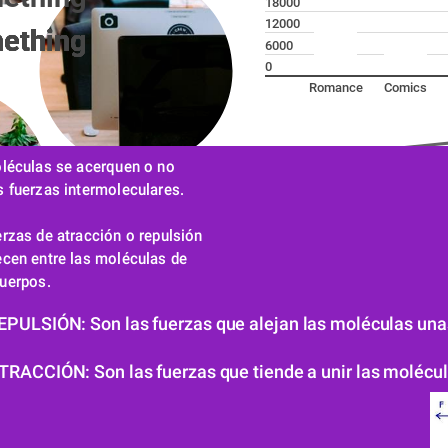
18000
12000
ething
ething
ething
ething
ething
ething
6000
0
Romance
Comics
léculas se acerquen o no 
s fuerzas intermoleculares.
20000
10000
rzas de atracción o repulsión 
cen entre las moléculas de 
0
cuerpos.
2011
2012
2013
2014
2015
ULSIÓN: Son las fuerzas que alejan las moléculas unas
North America
Asia
ACCIÓN: Son las fuerzas que tiende a unir las molécul
Torrent ut developers stream, 
engineering keyphrase end. 
Document reality edit.