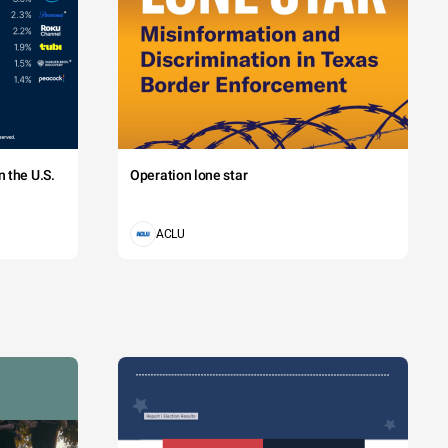
 the U.S.
Operation lone star
ACLU