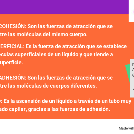
HESIÓN: Son las fuerzas de atracción que se 
tre las moléculas del mismo cuerpo.
FICIAL: Es la fuerza de atracción que se establece 
culas superficiales de un líquido y que tiende a 
uperficie.
p
A
HESIÓN: Son las fuerzas de atracción que se 
tre las moléculas de cuerpos diferentes.
uctus, nibh dui ornare dui, eu suscipit libero 
urus. Cras euismod et ipsum non 
m. Vestibulum volutpat sit amet risus.
Es la ascensión de un líquido a través de un tubo muy 
do capilar, gracias a las fuerzas de adhesión.
Made wit