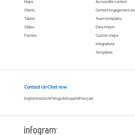
Maps
Accessible content
Charts
Content engagement ana
Tables
Team templates
Slides
Data import
Posters
Custom maps
Integrations
Templates
Contact Us
Chat now
•
English
Deutsch
Português
Español
Français