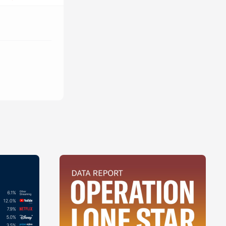
tep D
t malesuada 
n faucibus. 
ncus varius.