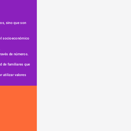
os, sino que son 
vel socioeconómico 
.
través de números.
d de familiares que 
 utilizar valores 