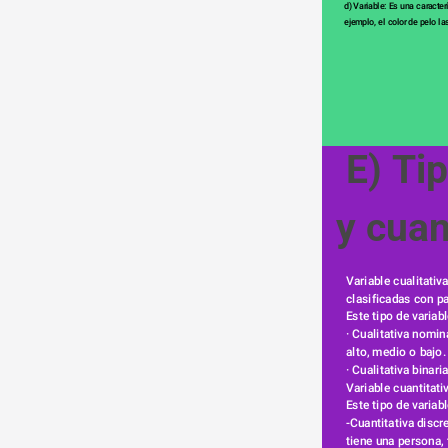
d) Variable: Es una caracter
ejemplo, el color de pelo l
 E) Tipos de variables cualitativa 
y cuan
Variable cualitati
clasificadas con p
Este tipo de variabl
· Cualitativa nomi
alto, medio o bajo.
· Cualitativa binar
Variable cuantitat
Este tipo de variabl
-Cuantitativa discr
tiene una persona, 