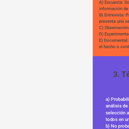
A) Encuesta: So
información de
B) Entrevista: 
presenta una se
C) Observación:
D) Experimenta
E) Documental: 
el hecho o cont
3. T
a) Probabil
análisis de
selección a
todos en u
b) No proba