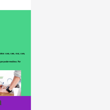
os: cara, cara, cruz, cara, 
por poder medirse. Por 