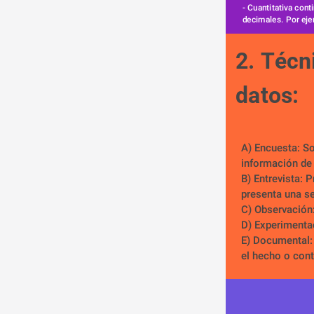
- Cuantitativa conti
decimales. Por eje
2. Técn
datos:
A) Encuesta: So
información de
B) Entrevista: 
presenta una se
C) Observación:
D) Experimenta
E) Documental: 
el hecho o cont