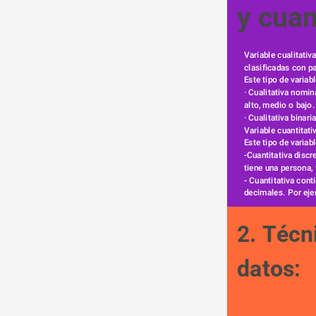
y cuan
Variable cualitati
clasificadas con p
Este tipo de variabl
· Cualitativa nomi
alto, medio o bajo.
· Cualitativa binar
Variable cuantitat
Este tipo de variabl
-Cuantitativa discr
tiene una persona, 
- Cuantitativa conti
decimales. Por eje
2. Técn
datos: