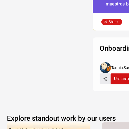
muestras ba
Share
Onboardi
Tannia Sa
Use as 
Ste
Vivamus 
pretium, m
tincidunt
Explore standout work by our users