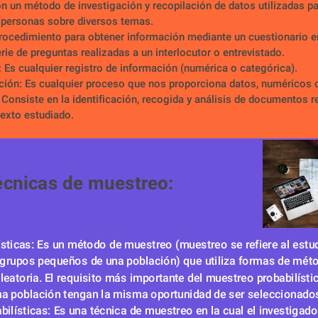
n un método de investigación y recopilación de datos utilizadas pa
 personas sobre diversos temas.
Procedimiento para obtener información mediante un cuestionario en
rie de preguntas realizadas a un interlocutor o entrevistado.
 Es cualquier registro de información (numérica o categórica).
ción: Es cualquier proceso que nos proporciona datos, numéricos 
Consiste en la identificación, recogida y análisis de documentos r
exto estudiado.
écnicas de muestreo:
ísticas: Es un método de muestreo (muestreo se refiere al estudi
 grupos pequeños de una población) que utiliza formas de méto
leatoria. El requisito más importante del muestreo probabilístic
na población tengan la misma oportunidad de ser seleccionado
bilísticas: Es una técnica de muestreo en la cual el investigado