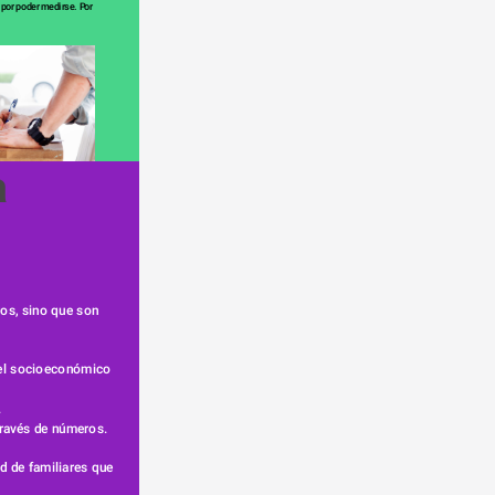
por poder medirse. Por 
os, sino que son 
vel socioeconómico 
.
través de números.
d de familiares que 