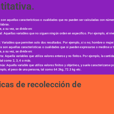
titativa.
va son aquellas características o cualidades que no pueden ser calculadas con númer
alabras.
e, a su vez, se divide en:
nal: Aquellas variables que no siguen ningún orden en específico. Por ejemplo, el ni
ia: Variables que permiten solo dos resultados. Por ejemplo, si o no; hombre o mujer
iva son aquellas características o cualidades que si pueden expresarse o medirse a 
e, a su vez, se divide en:
eta: Aquella variables que utiliza valores enteros y no finitos. Por ejemplo, la cantida
tal como 2, 3, 4 o más.
núa: Aquella variable que utiliza valores finitos y objetivos, y suele caracterizarse por
mplo, el peso de una persona, tal como 64.3kg, 72.3 kg etc.
icas de recolección de 