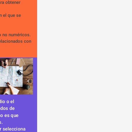
ra obtener 
 el que se 
o no numéricos.
elacionados con 
o o el 
dos de 
o es que 
s.
r selecciona 