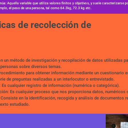
núa: Aquella variable que utiliza valores finitos y objetivos, y suele caracterizarse por
mplo, el peso de una persona, tal como 64.3kg, 72.3 kg etc.
icas de recolección de 
n un método de investigación y recopilación de datos utilizadas pa
 personas sobre diversos temas.
Procedimiento para obtener información mediante un cuestionario en
rie de preguntas realizadas a un interlocutor o entrevistado.
 Es cualquier registro de información (numérica o categórica).
ción: Es cualquier proceso que nos proporciona datos, numéricos 
Consiste en la identificación, recogida y análisis de documentos r
exto estudiado.