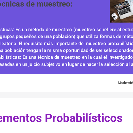
écnicas de muestreo:
ísticas: Es un método de muestreo (muestreo se refiere al estudi
 grupos pequeños de una población) que utiliza formas de méto
leatoria. El requisito más importante del muestreo probabilístic
na población tengan la misma oportunidad de ser seleccionado
bilísticas: Es una técnica de muestreo en la cual el investigado
sadas en un juicio subjetivo en lugar de hacer la selección al a
Made wit
40502
Party A
     Elementos Probabilísticos
49071
Party B
3967
Party C