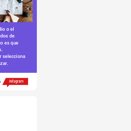
o o el 
dos de 
o es que 
s.
r selecciona 
zar.
h