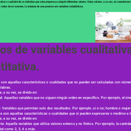
ística o cualidad de un individuo que esta propensa a adquirir diferentes valores. Estos valores, a su vez, se caracterizan 
as notas de un examen, la estatura de una persona son variables estadísticas.
titativa.
va son aquellas características o cualidades que no pueden ser calculadas con númer
alabras.
e, a su vez, se divide en:
nal: Aquellas variables que no siguen ningún orden en específico. Por ejemplo, el ni
ia: Variables que permiten solo dos resultados. Por ejemplo, si o no; hombre o mujer
iva son aquellas características o cualidades que si pueden expresarse o medirse a 
e, a su vez, se divide en:
eta: Aquella variables que utiliza valores enteros y no finitos. Por ejemplo, la cantida
tal como 2, 3, 4 o más.