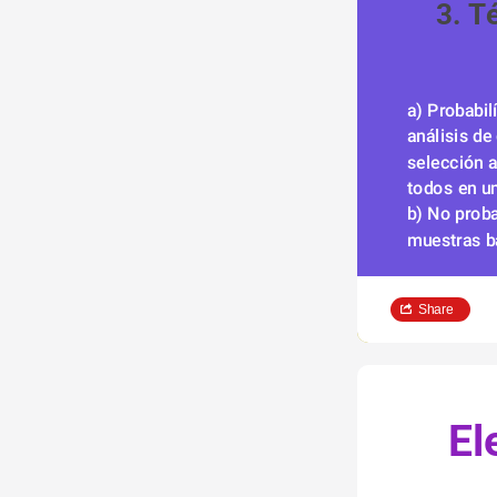
3. T
a) Probabil
análisis de
selección a
todos en u
b) No proba
muestras ba
Share
   