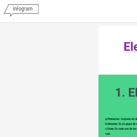
   
1. E
a) Población: Conjunto de da
b) Muestra: Es un grupo de
c) Dato: Es cada uno de los 
cruz.