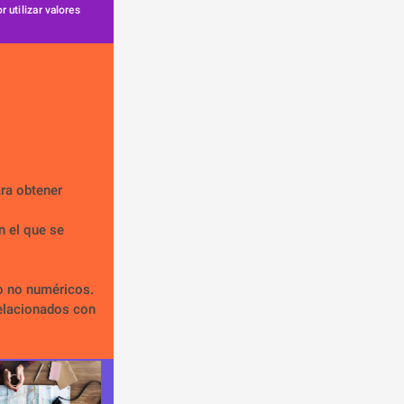
 utilizar valores 
ra obtener 
 el que se 
o no numéricos.
elacionados con 