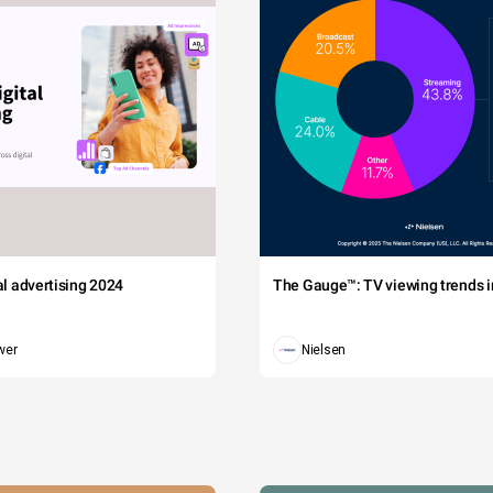
tal advertising 2024
The Gauge™: TV viewing trends in
wer
Nielsen