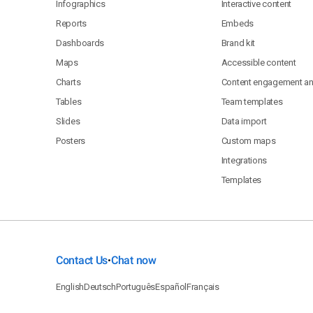
Infographics
Interactive content
Reports
Embeds
Dashboards
Brand kit
Maps
Accessible content
Charts
Content engagement ana
Tables
Team templates
Slides
Data import
Posters
Custom maps
Integrations
Templates
Contact Us
Chat now
•
English
Deutsch
Português
Español
Français