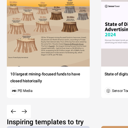
10 largest mining-focused funds to have
State of digi
closed historically
PEI Media
Sensor To
Inspiring templates to try