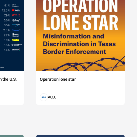
 the U.S.
Operation lone star
ACLU