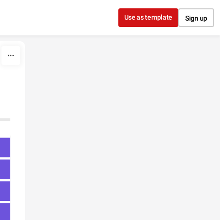
Use as template
Sign up
口