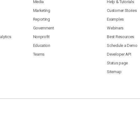
Media
Help & Tutorials
Marketing
Customer Stories
Reporting
Examples
Government
Webinars
lytics
Nonprofit
Best Resources
Education
Schedule a Demo
Teams
Developer API
Status page
Sitemap