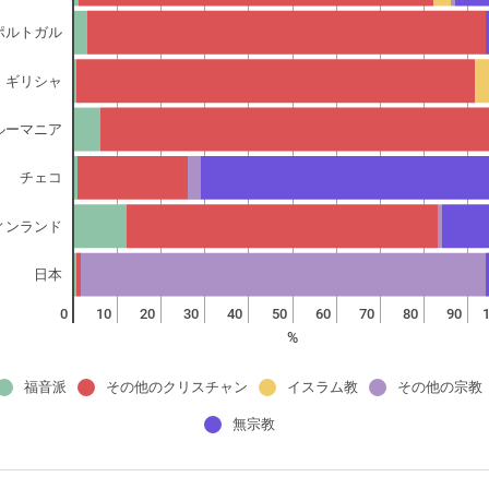
ポルトガル
ギリシャ
ルーマニア
チェコ
ィンランド
日本
0
10
20
30
40
50
60
70
80
90
%
福音派
その他のクリスチャン
イスラム教
その他の宗教
無宗教