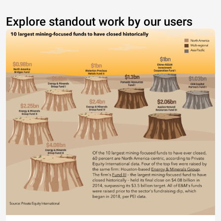
Explore standout work by our users