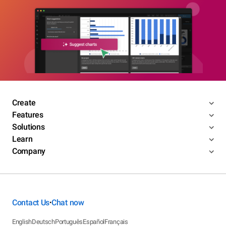
Create
Features
Solutions
Learn
Company
Contact Us
Chat now
•
English
Deutsch
Português
Español
Français