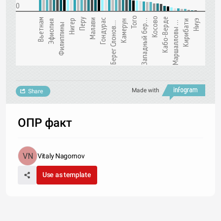
0
Того
Косово
Кабо-Верде
Вьетнам
Перу
Малави
Гондурас
Нигер
Западный бер…
Ниуэ
Эфиопия
Камерун
Кирибати
Маршалловы …
Берег Слонов…
Филиппины
Made with
Share
ОПР факт
Vitaly Nagornov
Use as template