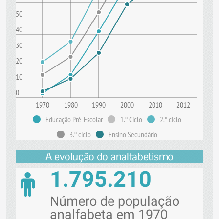
50
40
30
20
10
0
1970
1980
1990
2000
2010
2012
Educação Pré-Escolar
1.º Ciclo
2.º ciclo
3.º ciclo
Ensino Secundário
A evolução do analfabetismo
1.795.210
Número de população
analfabeta em 1970