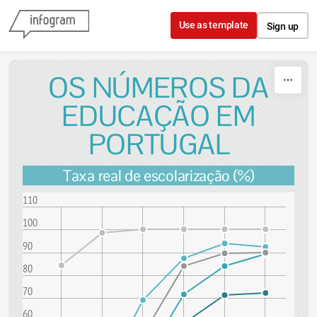
Skip to content
Use as template
Sign up
OS NÚMEROS DA
EDUCAÇÃO EM
PORTUGAL
Taxa real de escolarização (%)
110
100
90
80
70
60