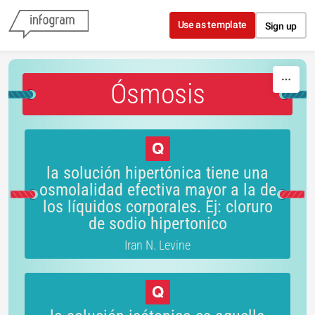
Skip to content
Use as template
Sign up
Ósmosis
la solución hipertónica tiene una
osmolalidad efectiva mayor a la de
los líquidos corporales. Ej: cloruro
de sodio hipertonico
Iran N. Levine