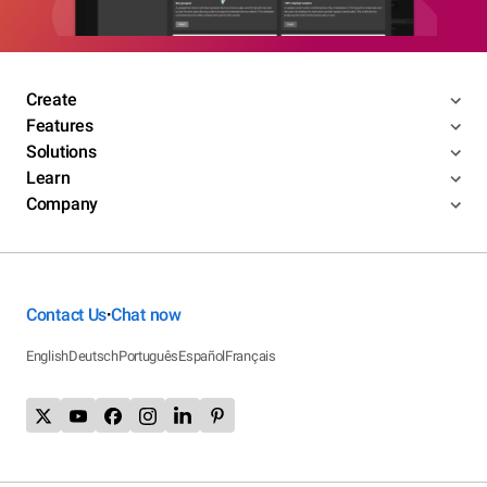
Create
Features
Solutions
Learn
Company
Contact Us
Chat now
•
English
Deutsch
Português
Español
Français