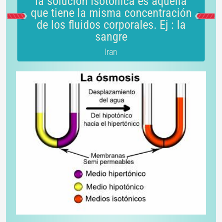
la solución isótonica es aquella
que tiene la misma concentración
de los fluidos corporales. Ej : la
sangre
Iran