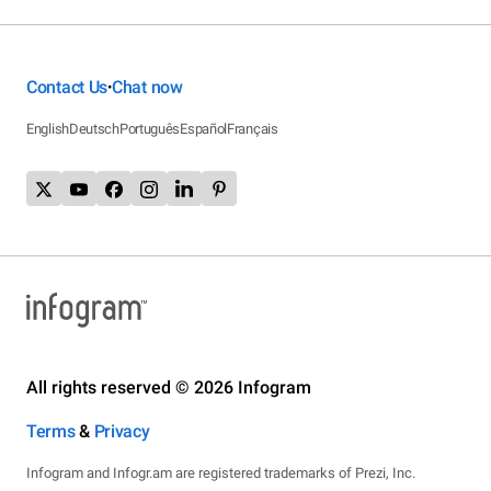
Contact Us
Chat now
•
English
Deutsch
Português
Español
Français
All rights reserved © 2026 Infogram
Terms
&
Privacy
Infogram and Infogr.am are registered trademarks of Prezi, Inc.