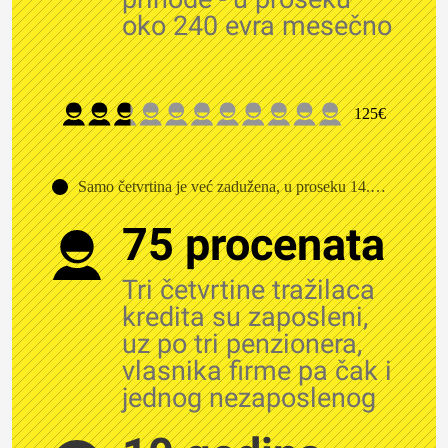
oko 240 evra mesečno
125€
Samo četvrtina je već zadužena, u proseku 14.500 dinara
75 procenata
Tri četvrtine tražilaca
kredita su zaposleni,
uz po tri penzionera,
vlasnika firme pa čak i
jednog nezaposlenog