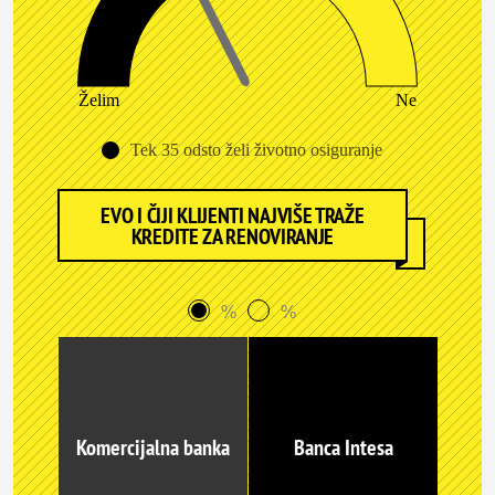
Želim
Ne
Tek 35 odsto želi životno osiguranje
EVO I ČIJI KLIJENTI NAJVIŠE TRAŽE
KREDITE ZA RENOVIRANJE
%
%
Komercijalna banka
Banca Intesa