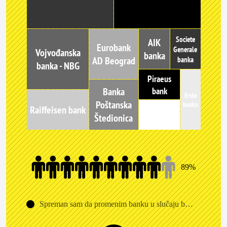
Societe
AIK
Eurobank
Generale
Vojvođanska
banka
AD Beograd
banka
banka - NBG
Piraeus
bank
Banka
Erste
Poštanska
banka
Raiffeisen bank
Hypo Alpe-Adria
Štedionica
89%
Spreman sam da promenim banku u slučaju bolje ponude