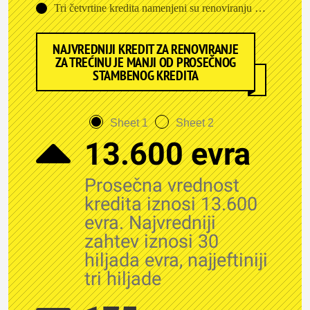
Tri četvrtine kredita namenjeni su renoviranju kuće
NAJVREDNIJI KREDIT ZA RENOVIRANJE
ZA TREĆINU JE MANJI OD PROSEČNOG
STAMBENOG KREDITA
Sheet 1
Sheet 2
13.600 evra
Prosečna vrednost
kredita iznosi 13.600
evra. Najvredniji
zahtev iznosi 30
hiljada evra, najjeftiniji
tri hiljade