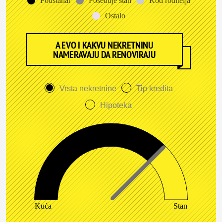
Podstanar
Poseduje stan
Kod roditelja
Ostalo
A EVO I KAKVU NEKRETNINU
NAMERAVAJU DA RENOVIRAJU
Vrsta nekretnine
Tip kredita
Hipoteka
Kuća
Stan