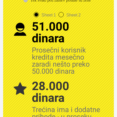
Tek svaki peti zahtev poslale su žene
Sheet 1
Sheet 2
51.000
dinara
Prosečni korisnik
kredita mesečno
zaradi nešto preko
50.000 dinara
28.000
dinara
Trećina ima i dodatne
prihode - u proseku