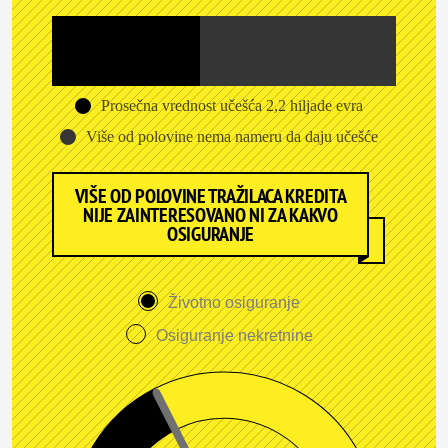
Prosečna vrednost učešća 2,2 hiljade evra
Više od polovine nema nameru da daju učešće
VIŠE OD POLOVINE TRAŽILACA KREDITA
NIJE ZAINTERESOVANO NI ZA KAKVO
OSIGURANJE
Životno osiguranje
Osiguranje nekretnine