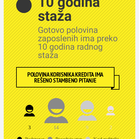
10 godina
staža
Gotovo polovina
zaposlenih ima preko
10 godina radnog
staža
POLOVINA KORISNIKA KREDITA IMA
REŠENO STAMBENO PITANJE
3
14
9
2