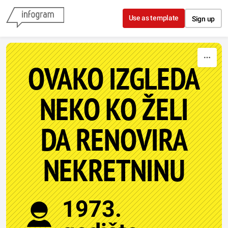
Skip to content
Use as template
Sign up
OVAKO IZGLEDA
NEKO KO ŽELI
DA RENOVIRA
NEKRETNINU
1973.