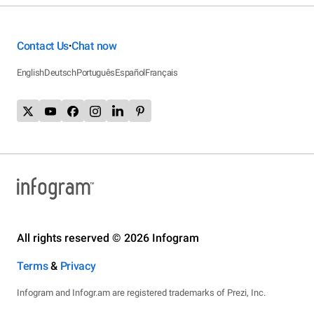
Contact Us
Chat now
•
English
Deutsch
Português
Español
Français
All rights reserved © 2026 Infogram
Terms
&
Privacy
Infogram and Infogr.am are registered trademarks of Prezi, Inc.