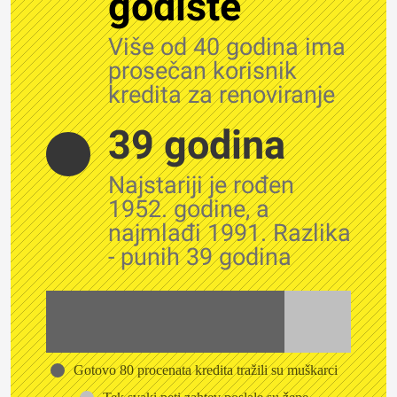
godište
Više od 40 godina ima
prosečan korisnik
kredita za renoviranje
39 godina
Najstariji je rođen
1952. godine, a
najmlađi 1991. Razlika
- punih 39 godina
Gotovo 80 procenata kredita tražili su muškarci