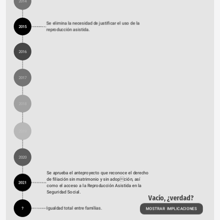
2014
Se elimina la necesidad de justificar el uso de la 
2015
reproducción asistida.
2016
2017
2018
2019
2020
Se aprueba el anteproyecto que reconoce el derecho 
de filiación sin matrimonio y sin adopción, así 
2021
como el acceso a la Reproducción Asistida en la 
Seguridad Social.
Vacío, ¿verdad?
Igualdad total entre famílias.
?
MOSTRAR  IMPLICACIONES