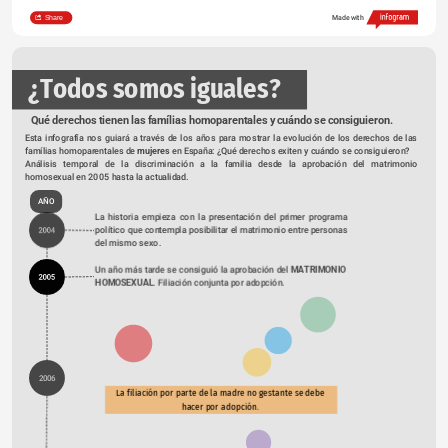
Share
Made with
   ¿Todos somos iguales?
Qué derechos tienen las famílias homoparentales y cuándo se consiguieron.
Esta infografía nos guiará a través de los años para mostrar la evolución de los derechos de las 
famílias homoparentales de 
mujeres
 en España: ¿Qué derechos exiten y cuándo se consiguieron?
Análisis temporal de la discriminación a la familia desde la aprobación del matrimonio 
homosexual en 2005 hasta la actualidad. 
AÑO
La historia empieza con la presentación del primer programa 
político que contempla posibilitar el matrimonio entre personas 
2004
del mismo sexo.
Un año más tarde se consiguió la aprobación del 
MATRIMONIO 
2005
HOMOSEXUAL
. Filiación conjunta por adopción.
2006
La filiación por parte de la madre no gestante se debe 
hacer por adopción. 