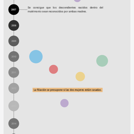
Se consigue que los descendientes nacidos dentro del 
2007
matrimonio sean reconocidos por ambas madres.
2008
2009
2010
2011
2012
La filiación se presupone si las dos mujeres están casadas.
2013
2014