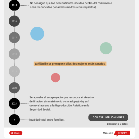
Se consigue que los descendientes nacidos dentro del matrimonio 
2015
sean reconocidos por ambas madres (con requisitos).
2016
2017
2018
La filiación se presupone si las dos mujeres están casadas.
2019
2020
Se aprueba el anteproyecto que reconoce el derecho 
de filiación sin matrimonio y sin adopción, así 
2021
como el acceso a la Reproducción Asistida en la 
Seguridad Social.
OCULTAR  IMPLICACIONES
Igualdad total entre famílias.
?
Bibliografía y datos
Share
Made with