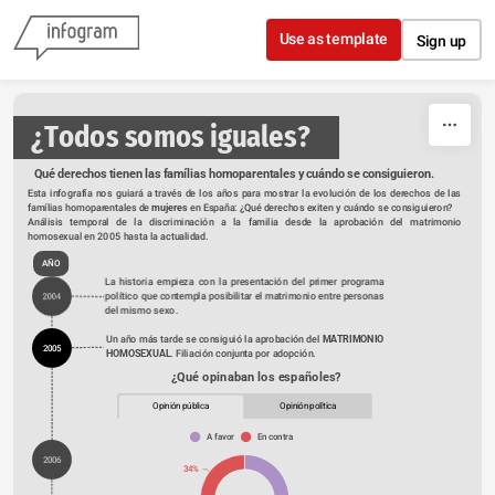
Skip to content
Use as template
Sign up
   ¿Todos somos iguales?
Qué derechos tienen las famílias homoparentales y cuándo se consiguieron.
Esta infografía nos guiará a través de los años para mostrar la evolución de los derechos de las 
famílias homoparentales de 
mujeres
 en España: ¿Qué derechos exiten y cuándo se consiguieron?
Análisis temporal de la discriminación a la familia desde la aprobación del matrimonio 
homosexual en 2005 hasta la actualidad. 
AÑO
La historia empieza con la presentación del primer programa 
político que contempla posibilitar el matrimonio entre personas 
2004
del mismo sexo.
Un año más tarde se consiguió la aprobación del 
MATRIMONIO 
2005
HOMOSEXUAL
. Filiación conjunta por adopción.
¿Qué opinaban los españoles?
Opinión pública
Opinión política
A favor
En contra
2006
34%