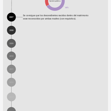
Opinión pública
66%
Se consigue que los descendientes nacidos dentro del matrimonio 
2007
sean reconocidos por ambas madres (con requisitos).
2008
2009
2010
2011
2012
2013