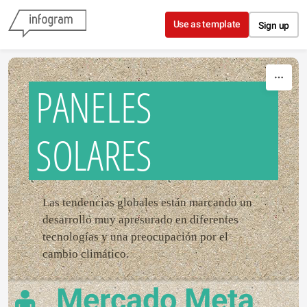
Skip to content
Use as template
Sign up
PANELES
SOLARES
Las tendencias globales están marcando un
desarrollo muy apresurado en diferentes
tecnologías y una preocupación por el
cambio climático.
Mercado Meta