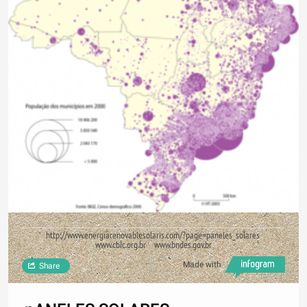
http://www.energiarenovablesolaris.com/?page=paneles_solares
www.cbic.org.br www.bndes.gov.br
Made with
Share