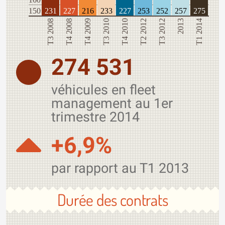
150
231
227
216
233
227
253
252
257
275
T3 2008
T4 2008
T4 2009
T3 2010
T4 2010
T2 2012
T3 2012
2013
T1 2014
274 531
véhicules en fleet
management au 1er
trimestre 2014
+6,9%
par rapport au T1 2013
Durée des contrats