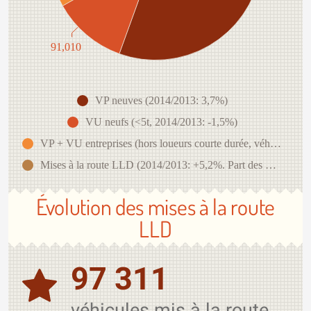
91,010
VP neuves (2014/2013: 3,7%)
VU neufs (<5t, 2014/2013: -1,5%)
VP + VU entreprises (hors loueurs courte durée, véhicules de démonstration, véhicules constructeurs. 2014/2013: +2,2%)
Mises à la route LLD (2014/2013: +5,2%. Part des mises à la route LLD dans le total des immatriculations VP + VU entreprises: 57%)
Évolution des mises à la route
LLD
97 311
véhicules mis à la route