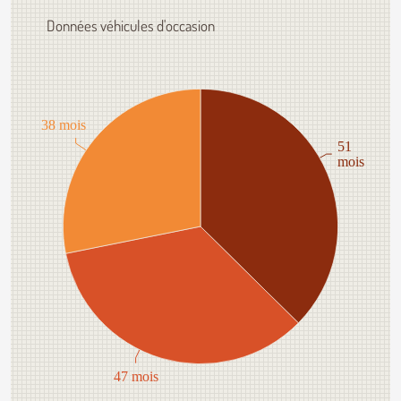
Données véhicules d'occasion
38 mois
51
mois
47 mois