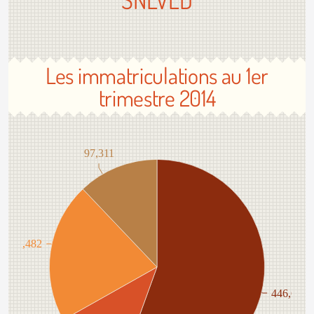
Les immatriculations au 1er
trimestre 2014
97,311
169,482
446,615