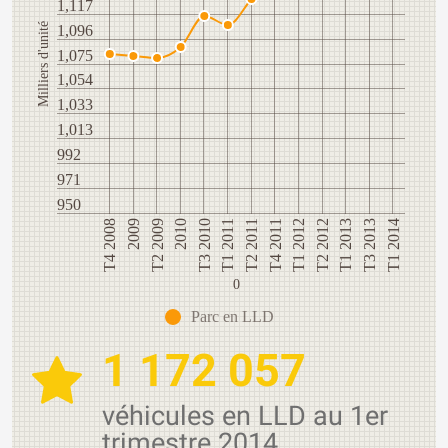
1,117
Milliers d'unité
1,096
1,075
1,054
1,033
1,013
992
971
950
2009
T2 2012
T3 2010
T1 2014
T4 2011
T2 2009
T1 2013
T1 2011
T4 2008
T1 2012
2010
T3 2013
T2 2011
0
Parc en LLD
1 172 057
véhicules en LLD au 1er
trimestre 2014