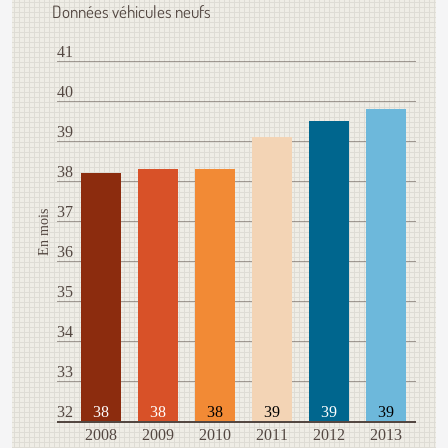
Données véhicules neufs
41
40
39
38
37
En mois
36
35
34
33
32
38
38
38
39
39
39
2008
2009
2010
2011
2012
2013