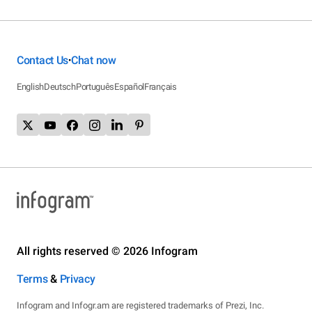
Contact Us
Chat now
•
English
Deutsch
Português
Español
Français
All rights reserved © 2026 Infogram
Terms
&
Privacy
Infogram and Infogr.am are registered trademarks of Prezi, Inc.