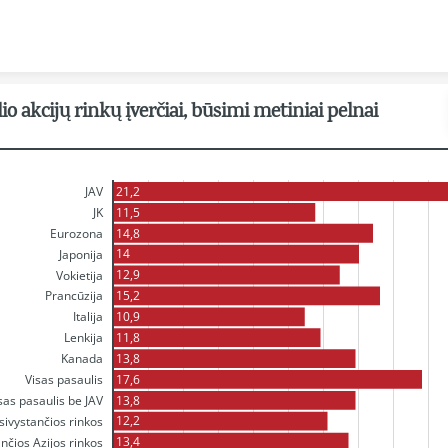
Skip to content
io akcijų rinkų įverčiai, būsimi metiniai pelnai
21,2
JAV
11,5
JK
14,8
Eurozona
14
Japonija
12,9
Vokietija
15,2
Prancūzija
10,9
Italija
11,8
Lenkija
13,8
Kanada
17,6
Visas pasaulis
13,8
sas pasaulis be JAV
12,2
sivystančios rinkos
13,4
nčios Azijos rinkos