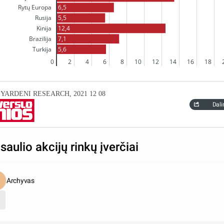
6,5
Rytų Europa
5,5
Rusija
12,4
Kinija
7,1
Brazilija
5,6
Turkija
0
2
4
6
8
10
12
14
16
18
s: YARDENI RESEARCH, 2021 12 08
Dali
saulio akcijų rinkų įverčiai
Archyvas