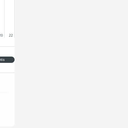
20
22
ntis