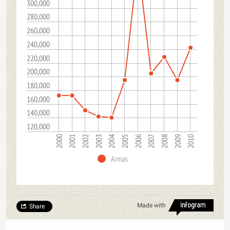
300,000
280,000
260,000
240,000
220,000
200,000
180,000
160,000
140,000
120,000
2001
2008
2004
2000
2007
2003
2010
2006
2002
2009
2005
Armas
Made with
Share