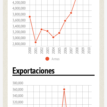
4,200,000
4,000,000
3,800,000
3,600,000
3,400,000
3,200,000
3,000,000
2,800,000
2007
2009
2000
2002
2004
2006
2008
2010
2001
2003
2005
Armas
Exportaciones
380,000
360,000
340,000
320,000