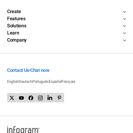
Create
Features
Solutions
Learn
Company
Contact Us
Chat now
•
English
Deutsch
Português
Español
Français