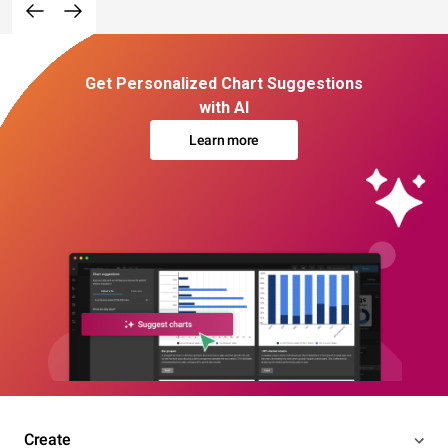
Get Personalized Chart Suggestions
with AI
Learn more
Create