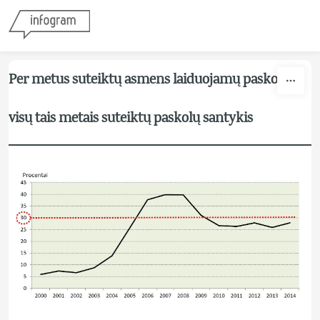
Skip to content
Per metus suteiktų asmens laiduojamų paskolų ir
visų tais metais suteiktų paskolų santykis