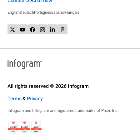
Contact Us
Chat now
•
English
Deutsch
Português
Español
Français
All rights reserved © 2026 Infogram
Terms
&
Privacy
Infogram and Infogr.am are registered trademarks of Prezi, Inc.