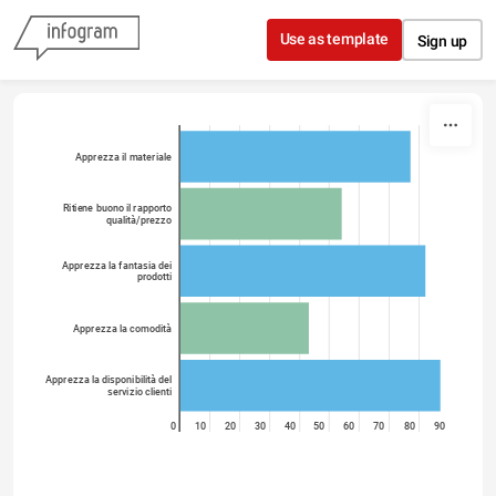
Skip to content
Use as template
Sign up
Apprezza il materiale
Ritiene buono il rapporto
qualità/prezzo
Apprezza la fantasia dei
prodotti
Apprezza la comodità
Apprezza la disponibilità del
servizio clienti
0
10
20
30
40
50
60
70
80
90