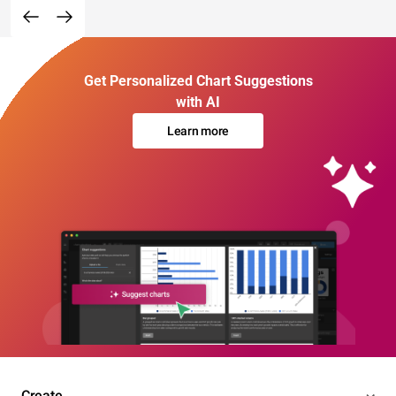
Get Personalized Chart Suggestions
with AI
Learn more
Create