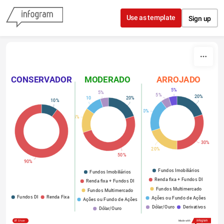
Skip to content
Use as template
Sign up
CONSERVADOR
MODERADO
ARROJADO
5%
5%
5%
20%
10
20%
10%
20%
15%
30%
20%
50%
90%
Fundos Imobiliários
Fundos Imobiliários
Renda fixa + Fundos DI
Renda fixa + Fundos DI
Fundos Multimercado
Fundos Multimercado
Fundos DI
Renda Fixa
Ações ou Fundo de Ações
Ações ou Fundo de Ações
Dólar/Ouro
Derivativos
Dólar/Ouro
Share
Made with