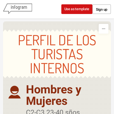
Skip to content
Use as template
Sign up
PERFIL DE LOS
TURISTAS
INTERNOS
Hombres y
Mujeres
C2-C3 23-40 sños