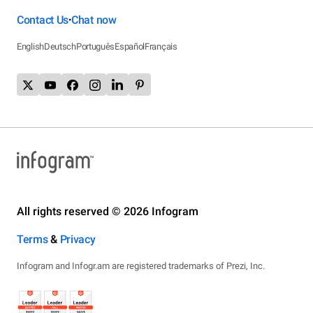
Contact Us
Chat now
•
English
Deutsch
Português
Español
Français
All rights reserved © 2026 Infogram
Terms
&
Privacy
Infogram and Infogr.am are registered trademarks of Prezi, Inc.