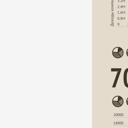
Доходы компании(тыс. руб.)
3.2M
2.4M
1.6M
0.8M
0
7
20000
18000