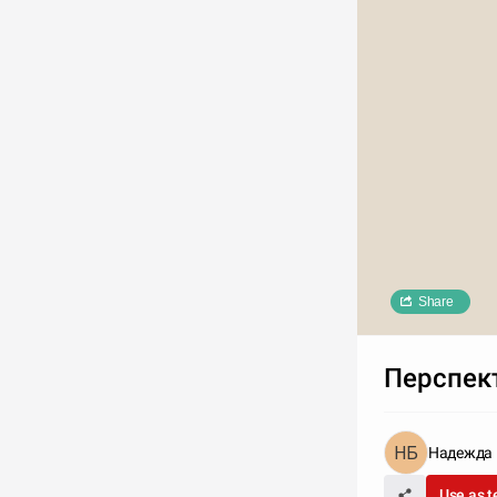
Share
Перспек
Надежда 
Use as 