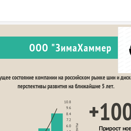
Skip to content
ООО "ЗимаХаммер
ущее состояние компании на российском рынке шин и диско
перспективы развития на ближайшие 5 лет.
+10
10.8
9.6
8.4
7.2
6.0
Прирост нов