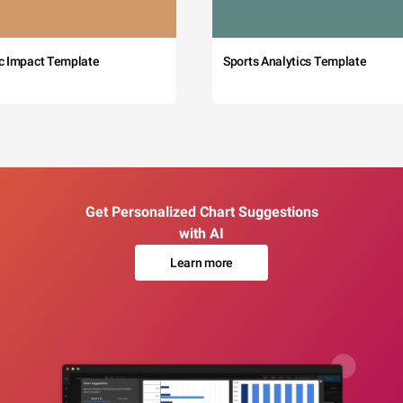
c Impact Template
Sports Analytics Template
Get Personalized Chart Suggestions
with AI
Learn more