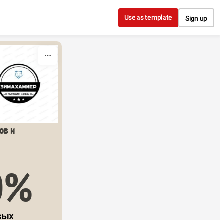
Use as template
Sign up
в и 
0%
ых 