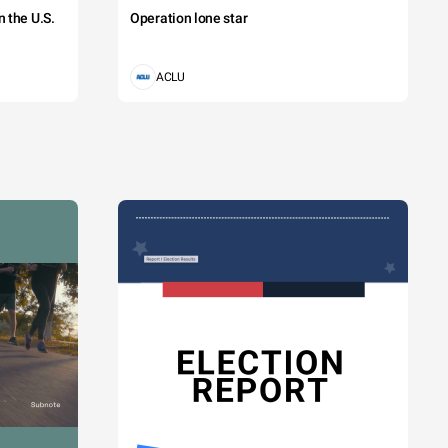
 the U.S.
Operation lone star
ACLU