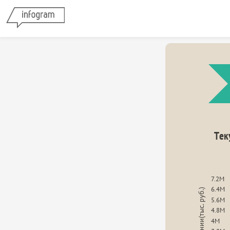
Тек
7.2M
6.4M
5.6M
4.8M
4M