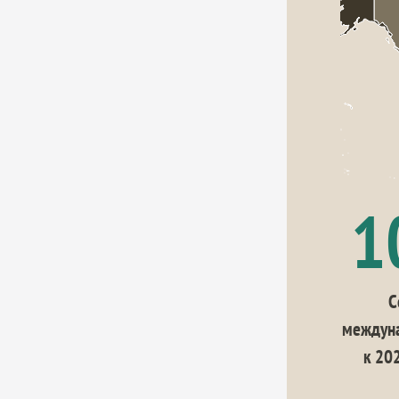
1
С
междуна
к 202