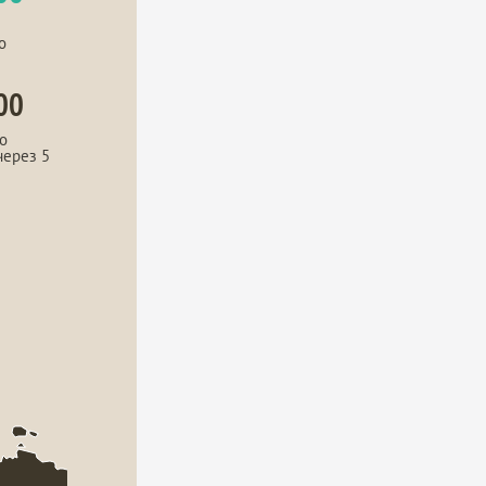
о
00
о
через 5