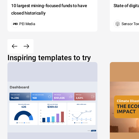
10 largest mining-focused funds to have
State of digi
closed historically
PEI Media
Sensor To
Inspiring templates to try