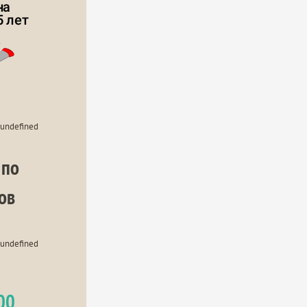
а 
 лет
undefined
по 
ов
undefined
00