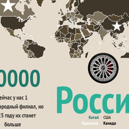
0000
Росс
ейчас у нас 1 
родный филиал, но 
5 году их станет 
Китай
США
Бразилия
Канада
больше