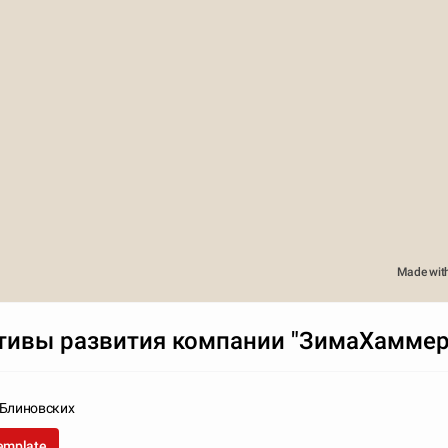
Made wit
тивы развития компании "ЗимаХамме
Блиновских
template