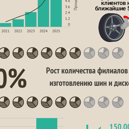
Проценты
4.8
клиентов н
3.6
ближайшие 5
2.4
1.2
0
2021
2022
2023
2024
2025
0%
Рост количества филиалов 
изготовлению шин и диск
150,0