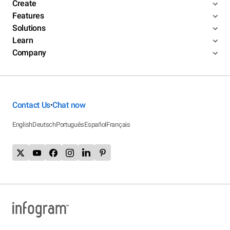
Create
Features
Solutions
Learn
Company
Contact Us
Chat now
•
English
Deutsch
Português
Español
Français