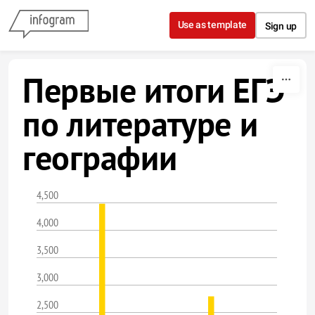
Skip to content
Use as template
Sign up
Первые итоги ЕГЭ
по литературе и
географии
4,500
4,000
3,500
3,000
2,500