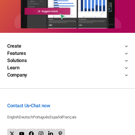
Create
Features
Solutions
Learn
Company
Contact Us
Chat now
•
English
Deutsch
Português
Español
Français