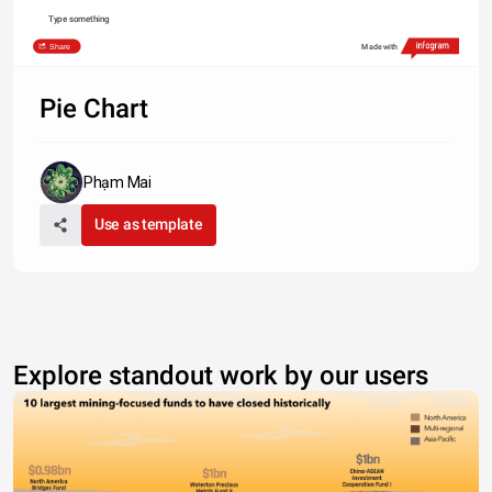
Type something
Share
Made with
Pie Chart
Phạm Mai
Use as template
Explore standout work by our users