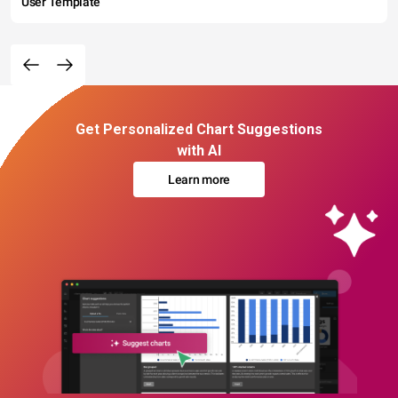
User Template
Get Personalized Chart Suggestions
with AI
Learn more