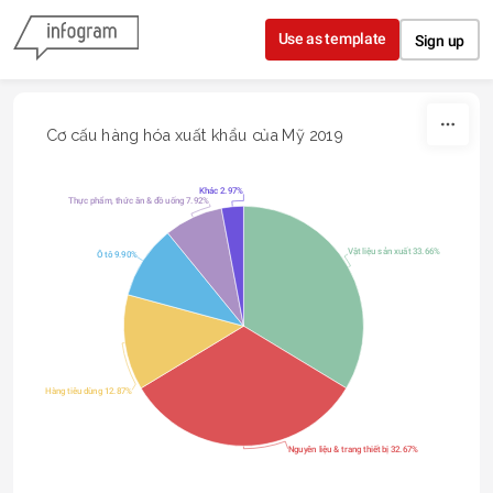
Skip to content
Use as template
Sign up
Cơ cấu hàng hóa xuất khẩu của Mỹ 2019
Khác 2.97%
Thực phẩm, thức ăn & đồ uống 7.92%
Vật liệu sản xuất 33.66%
Ô tô 9.90%
Hàng tiêu dùng 12.87%
Nguyên liệu & trang thiết bị 32.67%