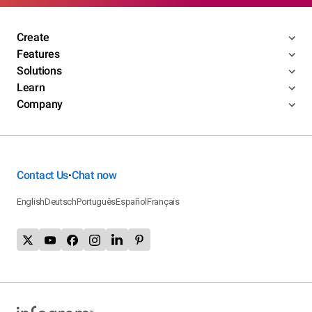
Create
Features
Solutions
Learn
Company
Contact Us
Chat now
•
English
Deutsch
Português
Español
Français